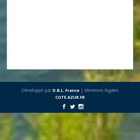
Développé par
| Mentions légales
D.B.L. France
COTE.AZUR.FR