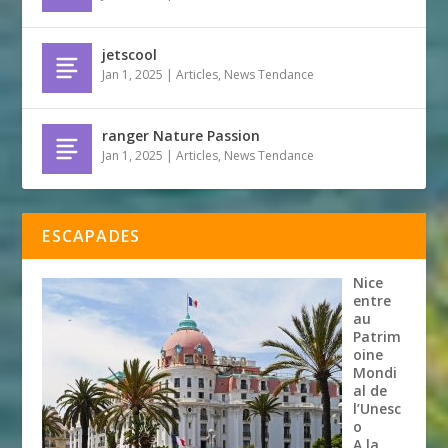
jetscool
Jan 1, 2025
|
Articles
,
News Tendance
ranger Nature Passion
Jan 1, 2025
|
Articles
,
News Tendance
ESCAPADES
Nice
entre
au
Patrim
oine
Mondi
al de
l’Unesc
o
A la