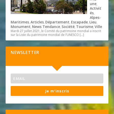
une
,
Activit
és
,
Alpes-
Maritimes
Articles
Département
Escapade
Lieu
,
,
,
,
,
Monument
News Tendance
Société
Tourisme
Ville
,
,
,
,
Mardi 27 juillet 2021, le Comité du patrimoine mondial a inscrit
sur la Liste du patrimoine mondial de l’UNESCO
[…]
NEWSLETTER
Je m'inscris