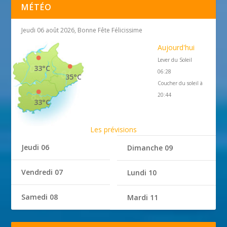
MÉTÉO
Jeudi 06 août 2026, Bonne Fête Félicissime
Aujourd'hui
Lever du Soleil
33°C
06:28
35°C
Coucher du soleil à
20:44
33°C
Les prévisions
Jeudi 06
Dimanche 09
Vendredi 07
Lundi 10
Samedi 08
Mardi 11