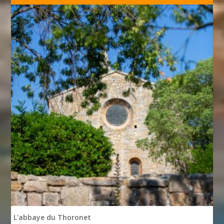
L'abbaye du Thoronet