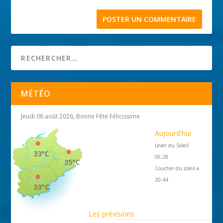
MÉTÉO
Jeudi 06 août 2026, Bonne Fête Félicissime
Aujourd'hui
Lever du Soleil
33°C
06:28
35°C
Coucher du soleil à
20:44
33°C
Les prévisions