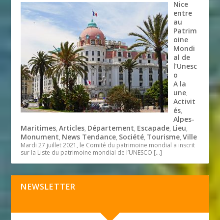
Nice
entre
au
Patrim
oine
Mondi
al de
l’Unesc
o
A la
une
,
Activit
és
,
Alpes-
Maritimes
Articles
Département
Escapade
Lieu
,
,
,
,
,
Monument
News Tendance
Société
Tourisme
Ville
,
,
,
,
Mardi 27 juillet 2021, le Comité du patrimoine mondial a inscrit
sur la Liste du patrimoine mondial de l’UNESCO
[…]
NEWSLETTER