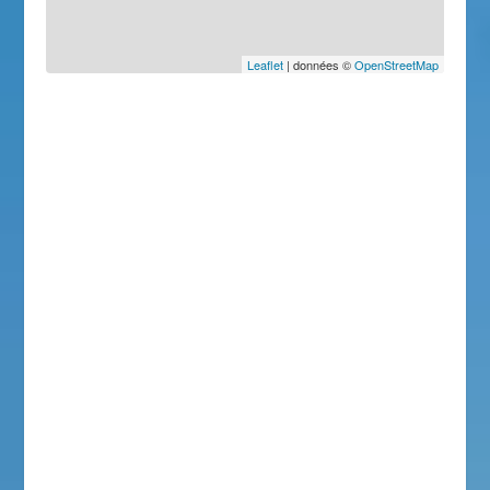
Leaflet
| données ©
OpenStreetMap