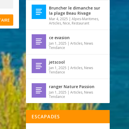
Bruncher le dimanche sur
la plage Beau Rivage
Mar 4, 2025
|
Alpes-Maritimes
,
Articles
,
Nice
,
Restaurant
ce evasion
Jan 1, 2025
|
Articles
,
News
Tendance
jetscool
Jan 1, 2025
|
Articles
,
News
Tendance
ranger Nature Passion
Jan 1, 2025
|
Articles
,
News
Tendance
ESCAPADES