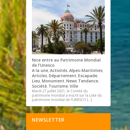
Nice entre au Patrimoine Mondial
de l’Unesco
A la une
Activités
Alpes-Maritimes
,
,
,
Articles
Département
Escapade
,
,
,
Lieu
Monument
News Tendance
,
,
,
Société
Tourisme
Ville
,
,
Mardi 27 juillet 2021, le Comité du
patrimoine mondial a inscrit sur la Liste du
patrimoine mondial de l’UNESCO
[…]
NEWSLETTER