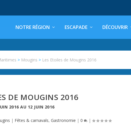
NOTRE RÉGION
ESCAPADE
DÉCOUVRIR
Maritimes
>
Mougins
>
Les Etoiles de Mougins 2016
ES DE MOUGINS 2016
JUIN 2016
AU
12 JUIN 2016
ugins
|
Fêtes & carnavals
,
Gastronomie
|
0
|