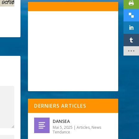
DERNIERS ARTICLES
DANSEA
Mai 5, 2025
|
Articles
,
News
Tendance