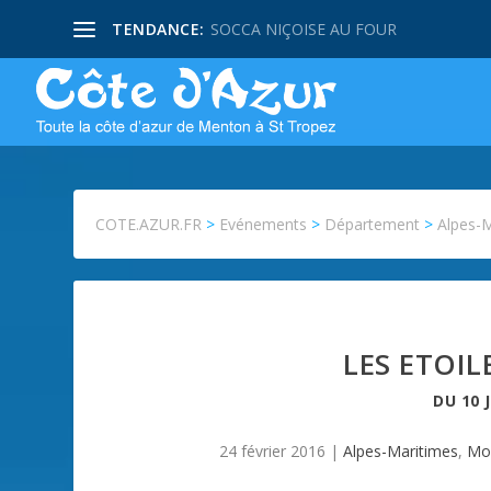
TENDANCE:
SOCCA NIÇOISE AU FOUR
COTE.AZUR.FR
>
Evénements
>
Département
>
Alpes-
LES ETOIL
DU
10 
24 février 2016
|
Alpes-Maritimes
,
Mo