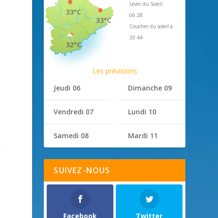
Lever du Soleil
33°C
06:28
33°C
Coucher du soleil à
20:44
32°C
Les prévisions
Jeudi 06
Dimanche 09
e
Vendredi 07
Lundi 10
Samedi 08
Mardi 11
,
SUIVEZ-NOUS
Facebook
Twitter