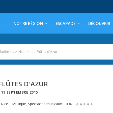
NOTRE RÉGION
ESCAPADE
DÉCOUVRIR
Maritimes
>
Nice
>
Les Flûtes d'Azur
 FLÛTES D'AZUR
E
19 SEPTEMBRE 2015
,
Nice
|
Musique
,
Spectacles musicaux
|
0
|