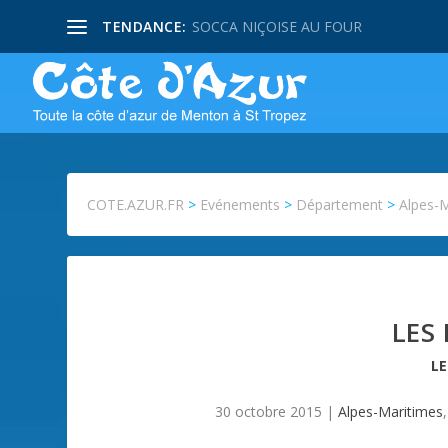
TENDANCE:
SOCCA NIÇOISE AU FOUR
COTE.AZUR.FR
>
Evénements
>
Département
>
Alpes-
LES
L
30 octobre 2015
|
Alpes-Maritimes