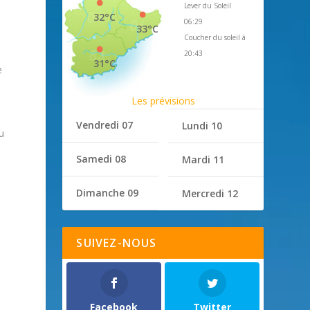
Lever du Soleil
32°C
06:29
33°C
Coucher du soleil à
20:43
31°C
e
Les prévisions
Vendredi 07
Lundi 10
u
Samedi 08
Mardi 11
Dimanche 09
Mercredi 12
SUIVEZ-NOUS
Facebook
Twitter