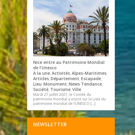
Nice entre au Patrimoine Mondial
de l’Unesco
A la une
Activités
Alpes-Maritimes
,
,
,
Articles
Département
Escapade
,
,
,
Lieu
Monument
News Tendance
,
,
,
Société
Tourisme
Ville
,
,
Mardi 27 juillet 2021, le Comité du
patrimoine mondial a inscrit sur la Liste du
patrimoine mondial de l’UNESCO
[…]
NEWSLETTER