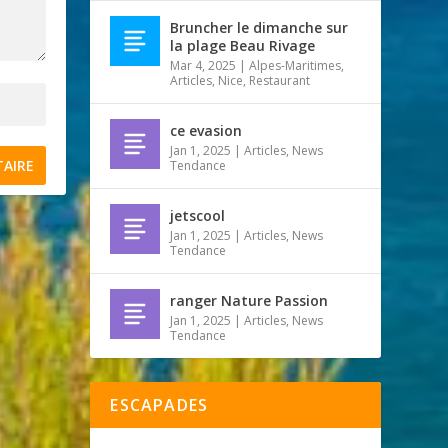
Bruncher le dimanche sur
la plage Beau Rivage
Mar 4, 2025
|
Alpes-Maritimes
,
Articles
,
Nice
,
Restaurant
ce evasion
Jan 1, 2025
|
Articles
,
News
Tendance
jetscool
Jan 1, 2025
|
Articles
,
News
Tendance
ranger Nature Passion
Jan 1, 2025
|
Articles
,
News
Tendance
ESCAPADES