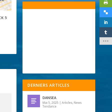
CK 5
DERNIERS ARTICLES
DANSEA
Mai 5, 2025
|
Articles
,
News
Tendance