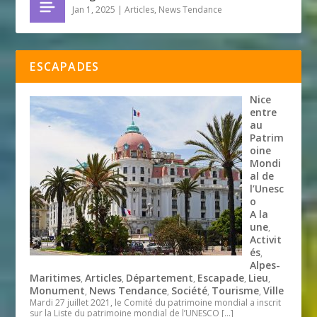
Jan 1, 2025
|
Articles
,
News Tendance
ESCAPADES
Nice
entre
au
Patrim
oine
Mondi
al de
l’Unesc
o
A la
une
,
Activit
és
,
Alpes-
Maritimes
Articles
Département
Escapade
Lieu
,
,
,
,
,
Monument
News Tendance
Société
Tourisme
Ville
,
,
,
,
Mardi 27 juillet 2021, le Comité du patrimoine mondial a inscrit
sur la Liste du patrimoine mondial de l’UNESCO
[…]