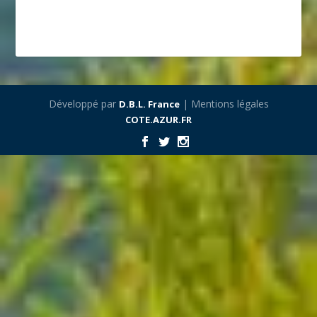
Développé par
| Mentions légales
D.B.L. France
COTE.AZUR.FR