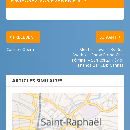
PROPOSEZ VOS ÉVÉNEMENTS
PRÉCÉDENT
SUIVANT
Carmen Opéra
Meuf In Town – By Rita
Warhol – Show Porno Chic
Féminin – Samedi 21 Fév @
Friends Bar Club Cannes
ARTICLES SIMILAIRES