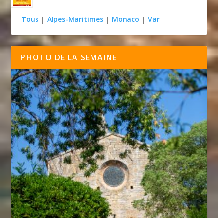
Tous
|
Alpes-Maritimes
|
Monaco
|
Var
PHOTO DE LA SEMAINE