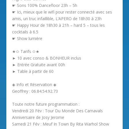
☛ Sons 100% Dancefloor 23h – 5h
☛ Ici, mieux que le wifi pour rester connecté avec ses
amis, un truc infaillible, L’APERO de 18h30 à 23h
☛ Happy Hour de 18h30 à 21h – hard 5 – tous les
cocktails à 6.5
☛ Show lumière
★✩ Tarifs ✩★
► 10 avec conso & BONHEUR inclus
► Entrée Gratuite avant 00h
► Table à partir de 60
◈ Info et Réservation ◈
Geoffrey : 06.84.54.92.73
Toute notre future programmation :
Vendredi 20 Fév : Tour Du Monde Des Carnavals
Anniversaire de Josy Jerome
Samedi 21 Fév : Meuf In Town By Rita Warhol Show