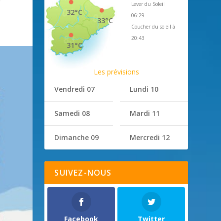
Lever du Soleil
32°C
06:29
33°C
Coucher du soleil à
20:43
31°C
Les prévisions
Vendredi 07
Lundi 10
Samedi 08
Mardi 11
Dimanche 09
Mercredi 12
SUIVEZ-NOUS
Facebook
Twitter