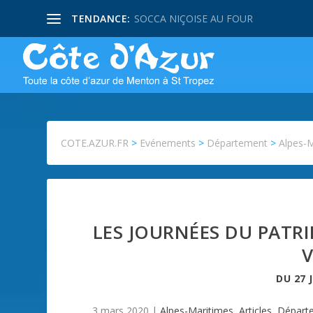
TENDANCE:
SOCCA NIÇOISE AU FOUR
COTE.AZUR.FR
>
Evénements
>
Département
>
Alpes-
LES JOURNÉES DU PATRI
DU
27 
3 mars 2020
|
Alpes-Maritimes
,
Articles
,
Départ