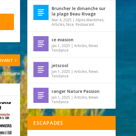
Bruncher le dimanche sur
la plage Beau Rivage
Mar 4, 2025
|
Alpes-Maritimes
,
Articles
,
Nice
,
Restaurant
ce evasion
Jan 1, 2025
|
Articles
,
News
Tendance
IVANT
jetscool
Jan 1, 2025
|
Articles
,
News
a Colmiane
Tendance
ranger Nature Passion
Jan 1, 2025
|
Articles
,
News
Tendance
ESCAPADES