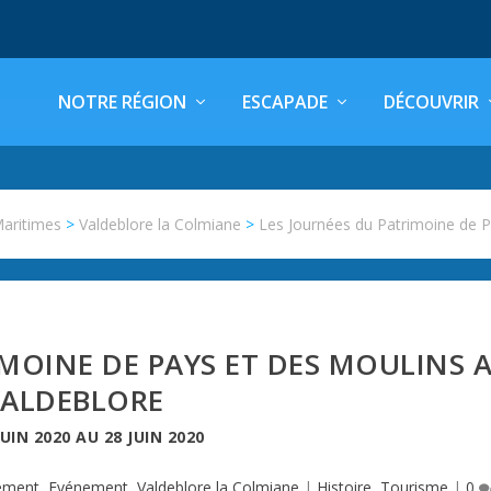
NOTRE RÉGION
ESCAPADE
DÉCOUVRIR
Maritimes
>
Valdeblore la Colmiane
>
Les Journées du Patrimoine de
MOINE DE PAYS ET DES MOULINS 
VALDEBLORE
JUIN 2020
AU
28 JUIN 2020
ement
,
Evénement
,
Valdeblore la Colmiane
|
Histoire
,
Tourisme
|
0