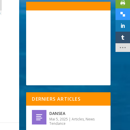
p
DERNIERS ARTICLES
DANSEA
Mai 5, 2025
|
Articles
,
News
Tendance