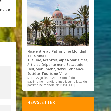
ons de
Nice entre au Patrimoine Mondial
de l’Unesco
A la une
Activités
Alpes-Maritimes
,
,
,
Articles
Département
Escapade
,
,
,
Lieu
Monument
News Tendance
,
,
,
Société
Tourisme
Ville
,
,
Mardi 27 juillet 2021, le Comité du
patrimoine mondial a inscrit sur la Liste du
patrimoine mondial de l’UNESCO
[…]
NEWSLETTER