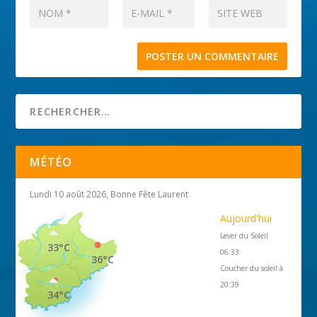
MÉTÉO
Lundi 10 août 2026, Bonne Fête Laurent
Aujourd'hui
Lever du Soleil
33°C
06:33
36°C
Coucher du soleil à
20:39
34°C