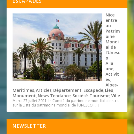
ESCAPADES
Nice
entre
au
Patrim
oine
Mondi
al de
l’Unesc
o
A la
une
,
Activit
és
,
Alpes-
Maritimes
Articles
Département
Escapade
Lieu
,
,
,
,
,
Monument
News Tendance
Société
Tourisme
Ville
,
,
,
,
Mardi 27 juillet 2021, le Comité du patrimoine mondial a inscrit
sur la Liste du patrimoine mondial de l’UNESCO
[…]
NEWSLETTER