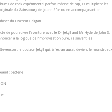
 albums de rock expérimental parfois mâtiné de rap, ils multiplient les
e originale du Gainsbourg de Joann Sfar ou en accompagnant en
binet du Docteur Caligari.
 dicte de poursuivre l’aventure avec le Dr Jekyll and Mr Hyde de John S.
oncer à la logique de l’improvisation pure, ils suivent les
evenson : le docteur Jekyll qui, à l’écran aussi, devient le monstrueu
eaud : batterie
TSON
ue,