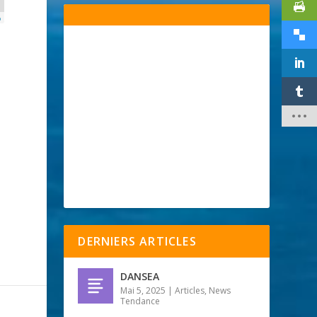
p
DERNIERS ARTICLES
DANSEA
Mai 5, 2025
|
Articles
,
News
Tendance