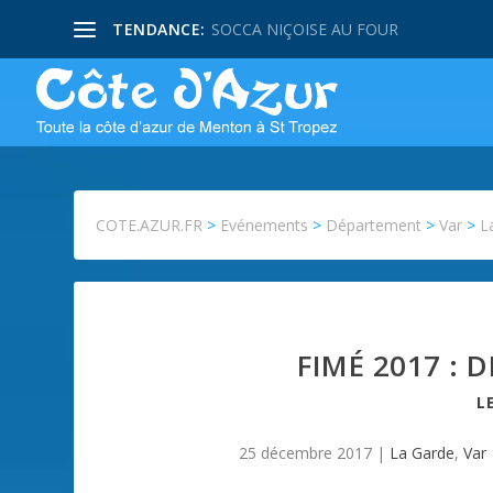
TENDANCE:
SOCCA NIÇOISE AU FOUR
COTE.AZUR.FR
>
Evénements
>
Département
>
Var
>
L
FIMÉ 2017 : 
L
25 décembre 2017
|
La Garde
,
Var