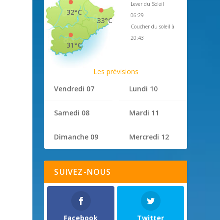
Lever du Soleil
32°C
06:29
33°C
Coucher du soleil à
20:43
31°C
Les prévisions
Vendredi 07
Lundi 10
Samedi 08
Mardi 11
Dimanche 09
Mercredi 12
SUIVEZ-NOUS
Facebook
Twitter