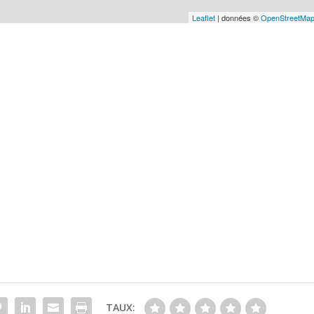
Leaflet
| données ©
OpenStreetMa
TAUX: