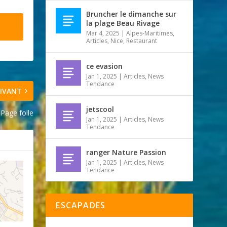
Bruncher le dimanche sur
la plage Beau Rivage
Mar 4, 2025
|
Alpes-Maritimes
,
Articles
,
Nice
,
Restaurant
ce evasion
Jan 1, 2025
|
Articles
,
News
Tendance
IVANT
jetscool
Page folle
Jan 1, 2025
|
Articles
,
News
Tendance
ranger Nature Passion
Jan 1, 2025
|
Articles
,
News
Tendance
ESCAPADES