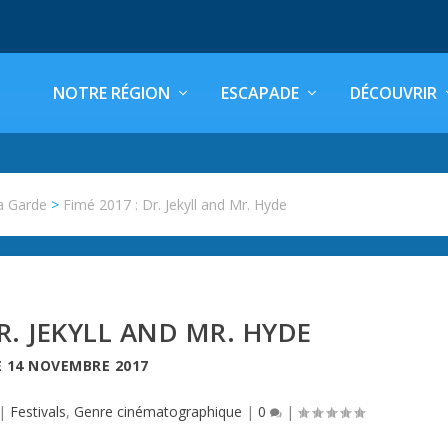
NOTRE RÉGION
ESCAPADE
DÉCOUVRIR
a Garde
>
Fimé 2017 : Dr. Jekyll and Mr. Hyde
DR. JEKYLL AND MR. HYDE
E
14 NOVEMBRE 2017
|
Festivals
,
Genre cinématographique
|
0
|