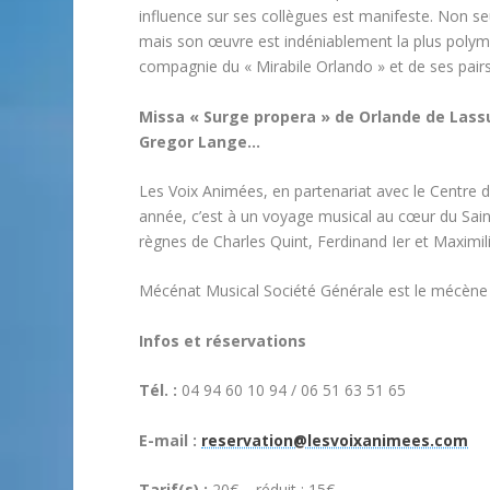
influence sur ses collègues est manifeste. Non s
mais son œuvre est indéniablement la plus polymo
compagnie du « Mirabile Orlando » et de ses pairs
Missa « Surge propera »
de Orlande de Lass
Gregor Lange…
Les Voix Animées, en partenariat avec le Centr
année, c’est à un voyage musical au cœur du Sai
règnes de Charles Quint, Ferdinand Ier et Maximil
Mécénat Musical Société Générale est le mécène pr
Infos et réservations
Tél. :
04 94 60 10 94 / 06 51 63 51 65
E-mail :
reservation@lesvoixanimees.com
Tarif(s) :
20€ – réduit : 15€