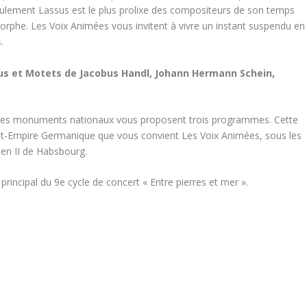
eulement Lassus est le plus prolixe des compositeurs de son temps
rphe. Les Voix Animées vous invitent à vivre un instant suspendu en
.
us et Motets de Jacobus Handl, Johann Hermann Schein,
e des monuments nationaux vous proposent trois programmes. Cette
nt-Empire Germanique que vous convient Les Voix Animées, sous les
ien II de Habsbourg.
incipal du 9e cycle de concert « Entre pierres et mer ».