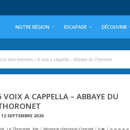
NOTRE RÉGION
ESCAPADE
DÉCOUVRIR
>
Les Voix Animées – 6 voix a cappella – Abbaye du Thoronet
6 VOIX A CAPPELLA – ABBAYE DU
THORONET
E
12 SEPTEMBRE 2020
nt
,
Le Thoronet
,
Var
|
Musique classique,Concert
|
0
|