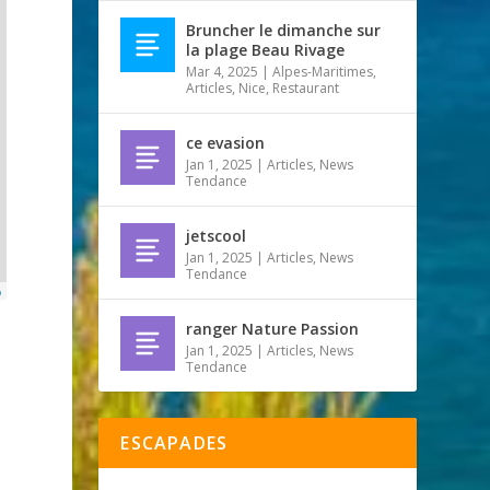
Bruncher le dimanche sur
la plage Beau Rivage
Mar 4, 2025
|
Alpes-Maritimes
,
Articles
,
Nice
,
Restaurant
ce evasion
Jan 1, 2025
|
Articles
,
News
Tendance
jetscool
Jan 1, 2025
|
Articles
,
News
Tendance
p
ranger Nature Passion
Jan 1, 2025
|
Articles
,
News
Tendance
ESCAPADES