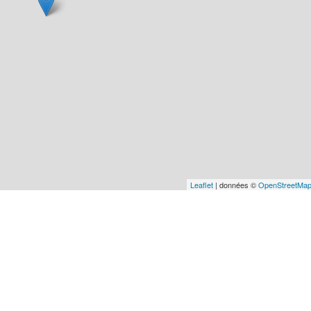
Leaflet
| données ©
OpenStreetMa