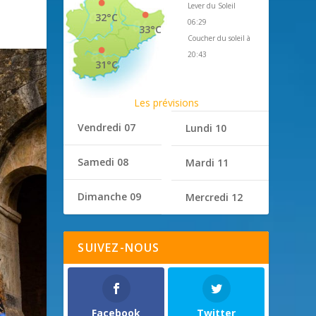
Lever du Soleil
32°C
06:29
33°C
Coucher du soleil à
20:43
31°C
Les prévisions
Vendredi 07
Lundi 10
Samedi 08
Mardi 11
Dimanche 09
Mercredi 12
SUIVEZ-NOUS
Facebook
Twitter