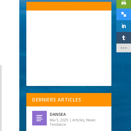
DERNIERS ARTICLES
DANSEA
Mai 5, 2025
|
Articles
,
News
Tendance