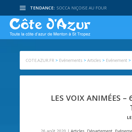
TENDANCE:
SOCCA NIÇOISE AU FOUR
COTE.AZUR.FR
>
Evénements
>
Articles
>
Evénement
LES VOIX ANIMÉES – 
L
26 août 2020
|
Articles
,
Département
,
Evéneme