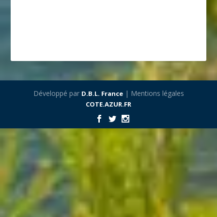
Développé par
| Mentions légales
D.B.L. France
COTE.AZUR.FR