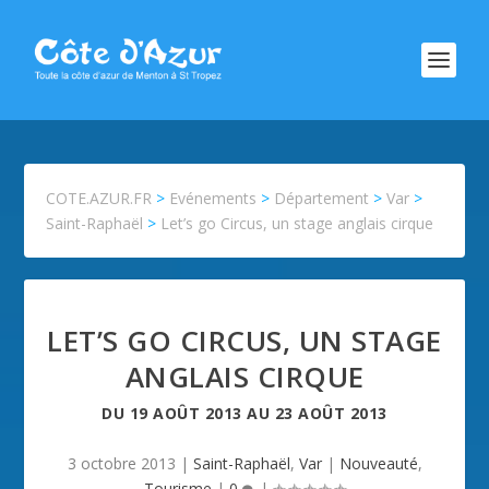
COTE.AZUR.FR
>
Evénements
>
Département
>
Var
>
Saint-Raphaël
>
Let’s go Circus, un stage anglais cirque
LET’S GO CIRCUS, UN STAGE
ANGLAIS CIRQUE
DU
19 AOÛT 2013
AU
23 AOÛT 2013
3 octobre 2013
|
Saint-Raphaël
,
Var
|
Nouveauté
,
Tourisme
|
0
|