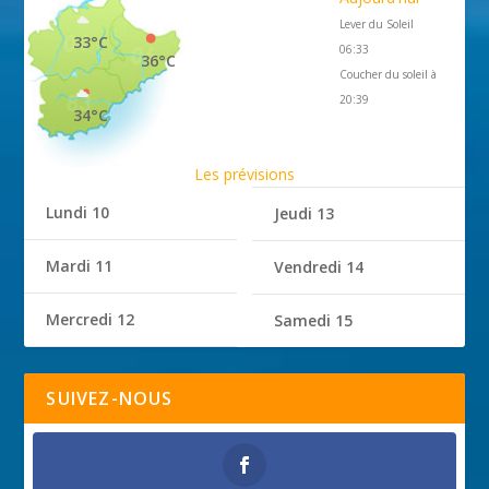
Lever du Soleil
33°C
06:33
36°C
Coucher du soleil à
20:39
34°C
Les prévisions
Lundi 10
Jeudi 13
Mardi 11
Vendredi 14
Mercredi 12
Samedi 15
SUIVEZ-NOUS