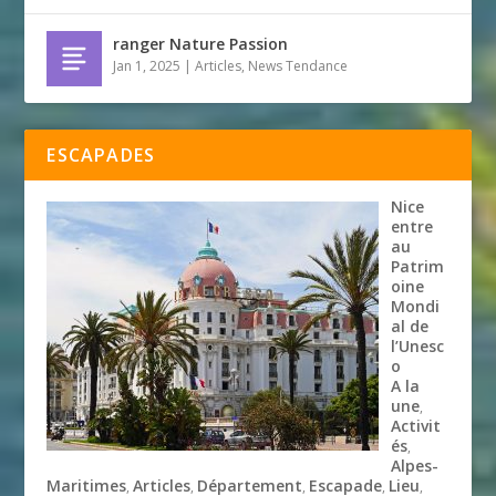
ranger Nature Passion
Jan 1, 2025
|
Articles
,
News Tendance
ESCAPADES
Nice
entre
au
Patrim
oine
Mondi
al de
l’Unesc
o
A la
une
,
Activit
és
,
Alpes-
Maritimes
Articles
Département
Escapade
Lieu
,
,
,
,
,