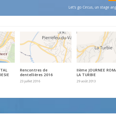
Let’s go Circus, un stage ang
ITAL
Rencontres de
IIème JOURNEE ROM
ESIE
dentellières 2016
LA TURBIE
23 juillet 2016
29 août 2013