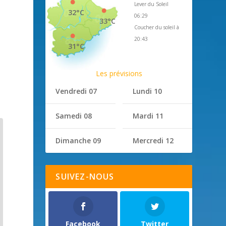
Lever du Soleil
32°C
06:29
33°C
Coucher du soleil à
20:43
31°C
Les prévisions
Vendredi 07
Lundi 10
Samedi 08
Mardi 11
Dimanche 09
Mercredi 12
SUIVEZ-NOUS
Facebook
Twitter