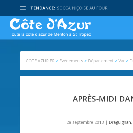
TENDANCE:
SOCCA NIÇOISE AU FOUR
COTE.AZUR.FR
>
Evénements
>
Département
>
Var
>
D
APRÈS-MIDI DA
28 septembre 2013
|
Draguignan