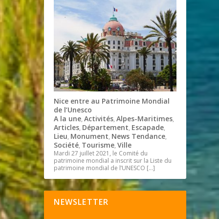
Nice entre au Patrimoine Mondial
de l’Unesco
A la une
Activités
Alpes-Maritimes
,
,
,
Articles
Département
Escapade
,
,
,
Lieu
Monument
News Tendance
,
,
,
Société
Tourisme
Ville
,
,
Mardi 27 juillet 2021, le Comité du
patrimoine mondial a inscrit sur la Liste du
patrimoine mondial de l’UNESCO
[…]
NEWSLETTER