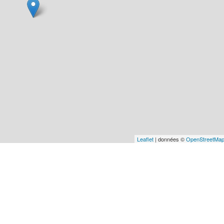
Leaflet
| données ©
OpenStreetMa