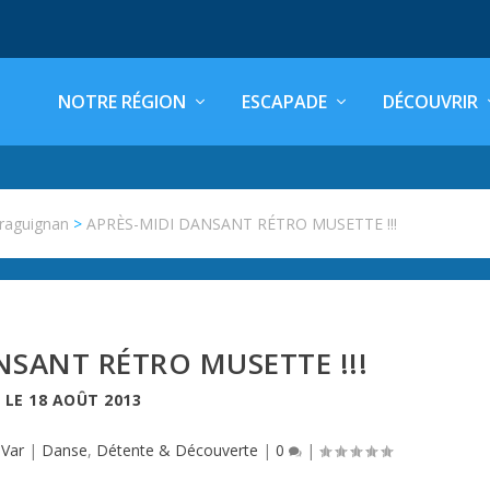
NOTRE RÉGION
ESCAPADE
DÉCOUVRIR
raguignan
>
APRÈS-MIDI DANSANT RÉTRO MUSETTE !!!
NSANT RÉTRO MUSETTE !!!
LE
18 AOÛT 2013
,
Var
|
Danse
,
Détente & Découverte
|
0
|