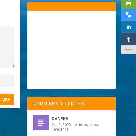
DERNIERS ARTICLES
DANSEA
Mai 5, 2025
|
Articles
,
News
Tendance