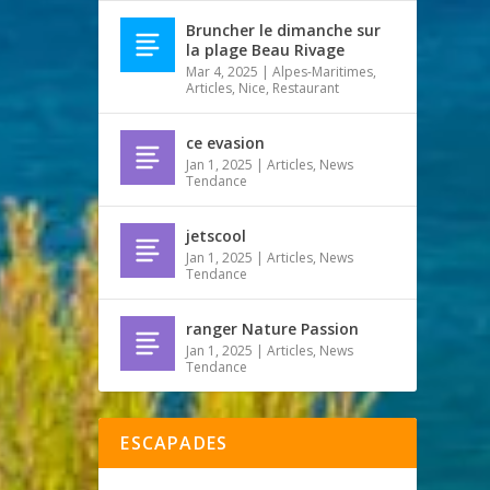
Bruncher le dimanche sur
la plage Beau Rivage
Mar 4, 2025
|
Alpes-Maritimes
,
Articles
,
Nice
,
Restaurant
ce evasion
Jan 1, 2025
|
Articles
,
News
Tendance
jetscool
Jan 1, 2025
|
Articles
,
News
Tendance
ranger Nature Passion
Jan 1, 2025
|
Articles
,
News
Tendance
ESCAPADES