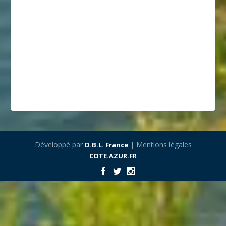
Développé par
| Mentions légales
D.B.L. France
COTE.AZUR.FR