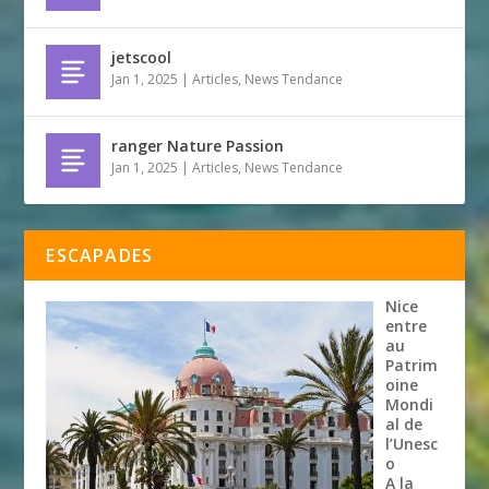
jetscool
Jan 1, 2025
|
Articles
,
News Tendance
ranger Nature Passion
Jan 1, 2025
|
Articles
,
News Tendance
ESCAPADES
Nice
entre
au
Patrim
oine
Mondi
al de
l’Unesc
o
A la