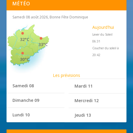
MÉTÉO
Samedi 08 août 2026, Bonne Fête Dominique
Aujourd'hui
Lever du Soleil
32°C
06:31
33°C
Coucher du soleil à
20:42
30°C
Les prévisions
Samedi 08
Mardi 11
Dimanche 09
Mercredi 12
Lundi 10
Jeudi 13