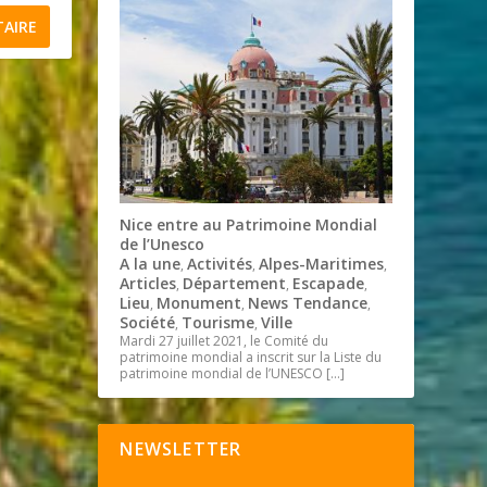
Nice entre au Patrimoine Mondial
de l’Unesco
A la une
Activités
Alpes-Maritimes
,
,
,
Articles
Département
Escapade
,
,
,
Lieu
Monument
News Tendance
,
,
,
Société
Tourisme
Ville
,
,
Mardi 27 juillet 2021, le Comité du
patrimoine mondial a inscrit sur la Liste du
patrimoine mondial de l’UNESCO
[…]
NEWSLETTER