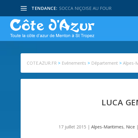
TENDANCE:
SOCCA NIÇOISE AU FOUR
COTE.AZUR.FR
>
Evénements
>
Département
>
Alpes-
LUCA GE
17 juillet 2015
|
Alpes-Maritimes
,
Nice