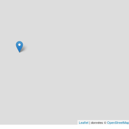
Leaflet
| données ©
OpenStreetMa