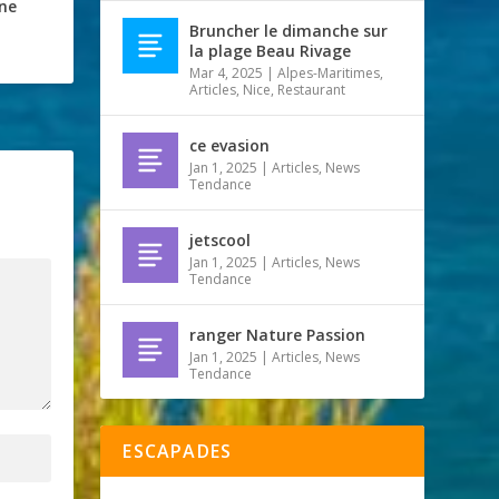
une
Bruncher le dimanche sur
la plage Beau Rivage
Mar 4, 2025
|
Alpes-Maritimes
,
Articles
,
Nice
,
Restaurant
ce evasion
Jan 1, 2025
|
Articles
,
News
Tendance
jetscool
Jan 1, 2025
|
Articles
,
News
Tendance
ranger Nature Passion
Jan 1, 2025
|
Articles
,
News
Tendance
ESCAPADES