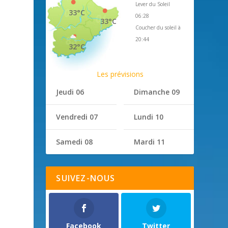
Lever du Soleil
33°C
06:28
33°C
Coucher du soleil à
20:44
32°C
Les prévisions
Jeudi 06
Dimanche 09
Vendredi 07
Lundi 10
Samedi 08
Mardi 11
SUIVEZ-NOUS
p
Facebook
Twitter