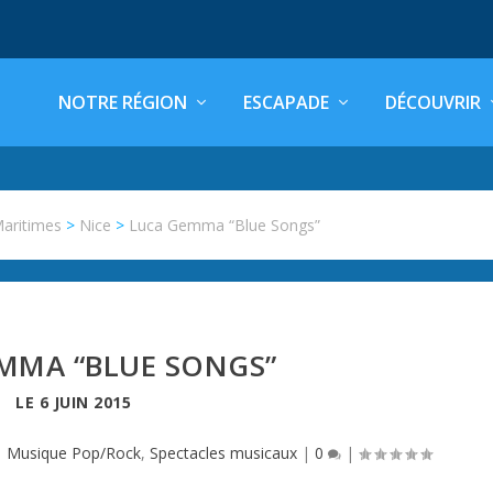
NOTRE RÉGION
ESCAPADE
DÉCOUVRIR
Maritimes
>
Nice
>
Luca Gemma “Blue Songs”
MMA “BLUE SONGS”
LE
6 JUIN 2015
|
Musique Pop/Rock
,
Spectacles musicaux
|
0
|