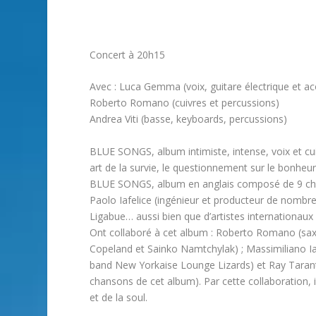
Concert à 20h15
Avec : Luca Gemma (voix, guitare électrique et a
Roberto Romano (cuivres et percussions)
Andrea Viti (basse, keyboards, percussions)
BLUE SONGS, album intimiste, intense, voix et cuivr
art de la survie, le questionnement sur le bonheu
BLUE SONGS, album en anglais composé de 9 cha
Paolo Iafelice (ingénieur et producteur de nombre
Ligabue… aussi bien que d’artistes internationa
​Ont collaboré à cet album : ​Roberto Romano (sa
Copeland et Sainko Namtchylak) ; Massimiliano Iar
band New Yorkaise Lounge Lizards) et Ray Taranti
chansons de cet album). Par cette collaboration, 
et de la soul.​