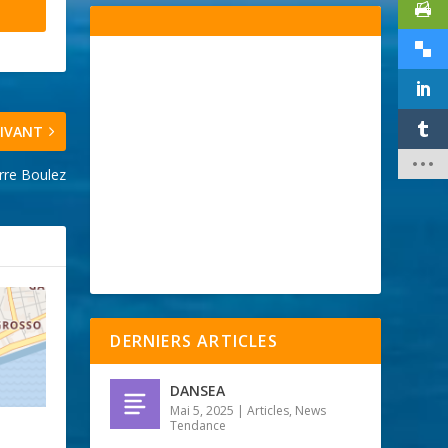
IVANT
re Boulez
DERNIERS ARTICLES
DANSEA
Mai 5, 2025
|
Articles
,
News
Tendance