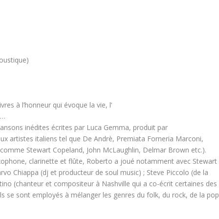
coustique)
es à l’honneur qui évoque la vie, l​’
r…
nsons inédites écrites par Luca Gemma, produit par
ux artistes italiens tel que De Andrè, Premiata Forneria Marconi,
ux comme Stewart Copeland, John McLaughlin, Delmar Brown etc.).
xophone, clarinette et flûte, Roberto a joué notamment avec Stewart
vo Chiappa (dj et producteur de soul music) ; Steve Piccolo (de la
no (chanteur et compositeur à Nashville qui a co-écrit certaines des
ils se sont employés à mélanger les genres du folk, du rock, de la po