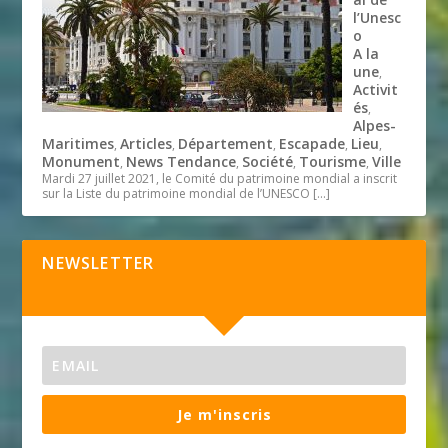
l’Unesc
o
A la
une
,
Activit
és
,
Alpes-
Maritimes
Articles
Département
Escapade
Lieu
,
,
,
,
,
Monument
News Tendance
Société
Tourisme
Ville
,
,
,
,
Mardi 27 juillet 2021, le Comité du patrimoine mondial a inscrit
sur la Liste du patrimoine mondial de l’UNESCO
[…]
NEWSLETTER
Je m'inscris