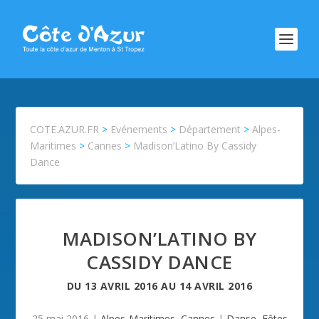
COTE.AZUR.FR
>
Evénements
>
Département
>
Alpes-
Maritimes
>
Cannes
>
Madison’Latino By Cassidy
Dance
MADISON’LATINO BY
CASSIDY DANCE
DU
13 AVRIL 2016
AU
14 AVRIL 2016
25 mai 2016
|
Alpes-Maritimes
,
Cannes
|
Danse
,
Fêtes