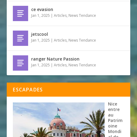
ce evasion
Jan 1, 2025
|
Articles
,
News Tendance
jetscool
Jan 1, 2025
|
Articles
,
News Tendance
ranger Nature Passion
Jan 1, 2025
|
Articles
,
News Tendance
ESCAPADES
Nice
entre
au
Patrim
oine
Mondi
al de