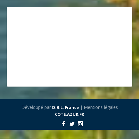
Développé par
| Mentions légales
D.B.L. France
COTE.AZUR.FR