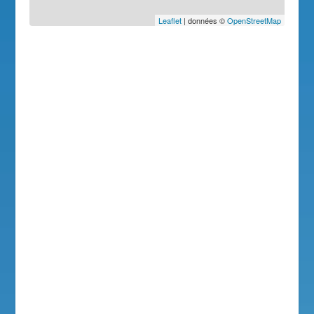
Leaflet
| données ©
OpenStreetMap