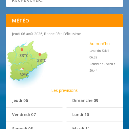
MÉTÉO
Jeudi 06 août 2026, Bonne Fête Félicissime
Aujourd'hui
Lever du Soleil
33°C
06:28
33°C
Coucher du soleil à
20:44
32°C
Les prévisions
Jeudi 06
Dimanche 09
Vendredi 07
Lundi 10
Samedi 08
Mardi 11