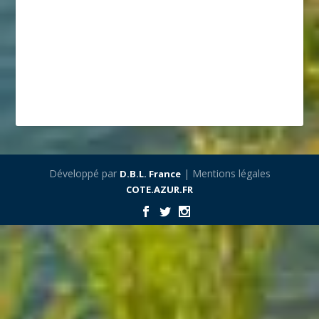
Développé par
| Mentions légales
D.B.L. France
COTE.AZUR.FR