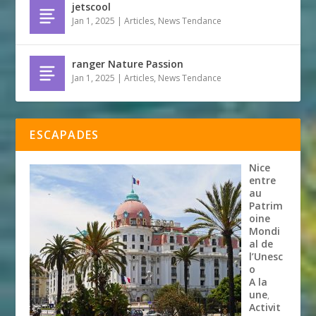
jetscool
Jan 1, 2025
|
Articles
,
News Tendance
ranger Nature Passion
Jan 1, 2025
|
Articles
,
News Tendance
ESCAPADES
Nice
entre
au
Patrim
oine
Mondi
al de
l’Unesc
o
A la
une
,
Activit