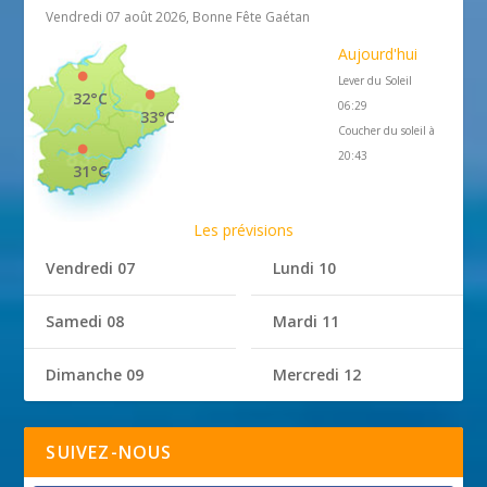
Vendredi 07 août 2026, Bonne Fête Gaétan
Aujourd'hui
Lever du Soleil
32°C
06:29
33°C
Coucher du soleil à
20:43
31°C
Les prévisions
Vendredi 07
Lundi 10
Samedi 08
Mardi 11
Dimanche 09
Mercredi 12
SUIVEZ-NOUS