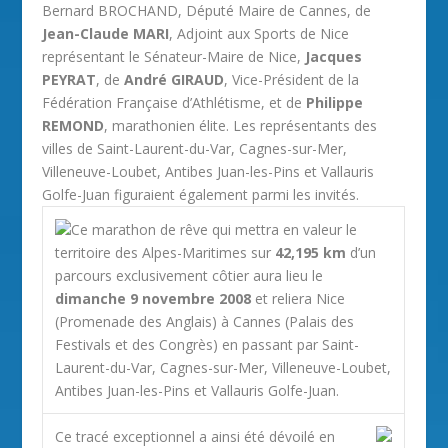
Bernard BROCHAND, Député Maire de Cannes, de
Jean-Claude MARI
, Adjoint aux Sports de Nice
représentant le Sénateur-Maire de Nice,
Jacques
PEYRAT
, de
André GIRAUD
, Vice-Président de la
Fédération Française d’Athlétisme, et de
Philippe
REMOND
, marathonien élite. Les représentants des
villes de Saint-Laurent-du-Var, Cagnes-sur-Mer,
Villeneuve-Loubet, Antibes Juan-les-Pins et Vallauris
Golfe-Juan figuraient également parmi les invités.
Ce marathon de rêve qui mettra en valeur le
territoire des Alpes-Maritimes sur
42,195 km
d’un
parcours exclusivement côtier aura lieu le
dimanche 9 novembre 2008
et reliera Nice
(Promenade des Anglais) à Cannes (Palais des
Festivals et des Congrès) en passant par Saint-
Laurent-du-Var, Cagnes-sur-Mer, Villeneuve-Loubet,
Antibes Juan-les-Pins et Vallauris Golfe-Juan.
Ce tracé exceptionnel a ainsi été dévoilé en