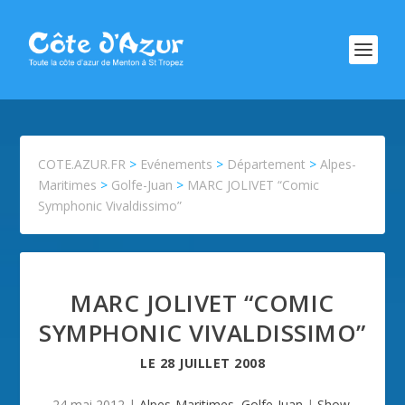
COTE.AZUR.FR
>
Evénements
>
Département
>
Alpes-
Maritimes
>
Golfe-Juan
>
MARC JOLIVET “Comic
Symphonic Vivaldissimo”
MARC JOLIVET “COMIC
SYMPHONIC VIVALDISSIMO”
LE
28 JUILLET 2008
24 mai 2012
|
Alpes-Maritimes
,
Golfe-Juan
|
Show
,