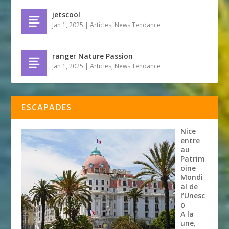
jetscool
Jan 1, 2025
|
Articles
,
News Tendance
ranger Nature Passion
Jan 1, 2025
|
Articles
,
News Tendance
ESCAPADES
Nice
entre
au
Patrim
oine
Mondi
al de
l’Unesc
o
A la
une
,