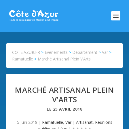
COTE.AZUR.FR
>
Evénements
>
Département
>
Var
>
Ramatuelle
>
Marché Artisanal Plein V’Arts
MARCHÉ ARTISANAL PLEIN
V’ARTS
LE
25 AVRIL 2018
5 juin 2018
|
Ramatuelle
,
Var
|
Artisanat
,
Réunions
publiques
|
0
|