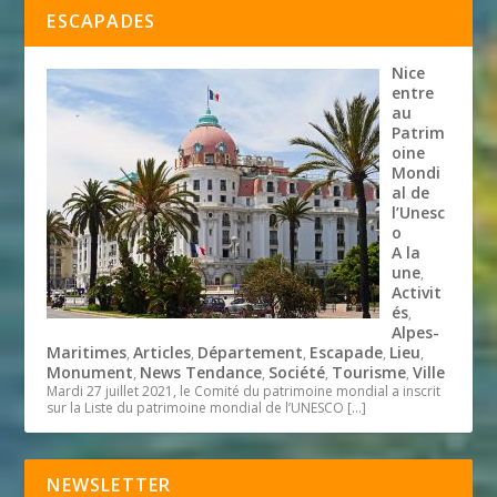
ESCAPADES
Nice
entre
au
Patrim
oine
Mondi
al de
l’Unesc
o
A la
une
,
Activit
és
,
Alpes-
Maritimes
Articles
Département
Escapade
Lieu
,
,
,
,
,
Monument
News Tendance
Société
Tourisme
Ville
,
,
,
,
Mardi 27 juillet 2021, le Comité du patrimoine mondial a inscrit
sur la Liste du patrimoine mondial de l’UNESCO
[…]
NEWSLETTER