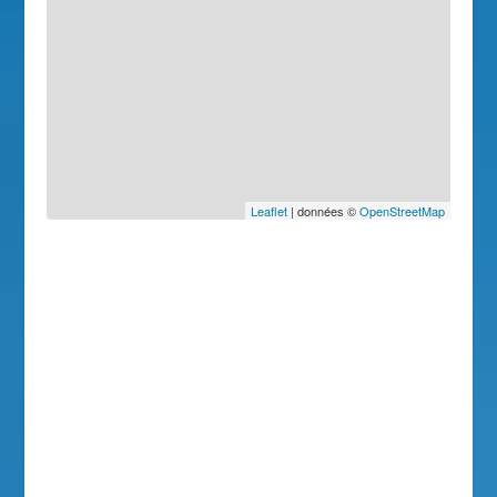
Leaflet
| données ©
OpenStreetMap