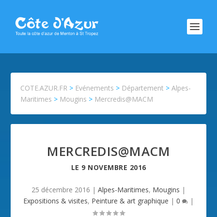
COTE.AZUR.FR
>
Evénements
>
Département
>
Alpes-
Maritimes
>
Mougins
>
Mercredis@MACM
MERCREDIS@MACM
LE
9 NOVEMBRE 2016
25 décembre 2016
|
Alpes-Maritimes
,
Mougins
|
Expositions & visites
,
Peinture & art graphique
|
0
|