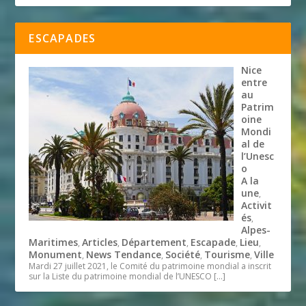
ESCAPADES
Nice
entre
au
Patrim
oine
Mondi
al de
l’Unesc
o
A la
une
,
Activit
és
,
Alpes-
Maritimes
Articles
Département
Escapade
Lieu
,
,
,
,
,
Monument
News Tendance
Société
Tourisme
Ville
,
,
,
,
Mardi 27 juillet 2021, le Comité du patrimoine mondial a inscrit
sur la Liste du patrimoine mondial de l’UNESCO
[…]