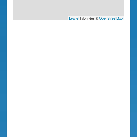
Leaflet
| données ©
OpenStreetMap