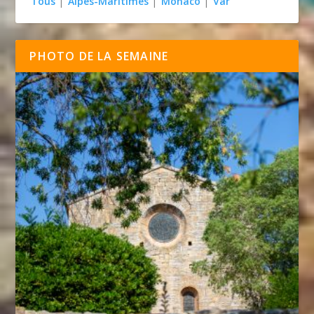
Tous
|
Alpes-Maritimes
|
Monaco
|
Var
PHOTO DE LA SEMAINE