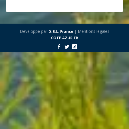
Développé par
| Mentions légales
D.B.L. France
COTE.AZUR.FR