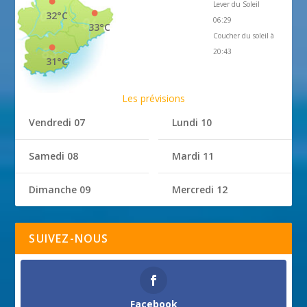
Lever du Soleil
32°C
06:29
33°C
Coucher du soleil à
20:43
31°C
Les prévisions
Vendredi 07
Lundi 10
Samedi 08
Mardi 11
Dimanche 09
Mercredi 12
SUIVEZ-NOUS
Facebook