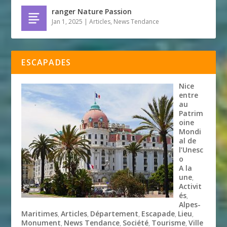
ranger Nature Passion
Jan 1, 2025
|
Articles
,
News Tendance
ESCAPADES
Nice
entre
au
Patrim
oine
Mondi
al de
l’Unesc
o
A la
une
,
Activit
és
,
Alpes-
Maritimes
Articles
Département
Escapade
Lieu
,
,
,
,
,
Monument
News Tendance
Société
Tourisme
Ville
,
,
,
,