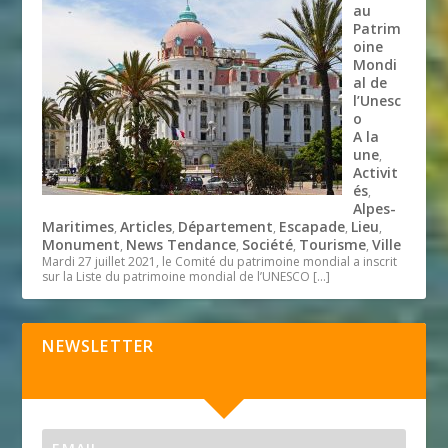
au
Patrim
oine
Mondi
al de
l’Unesc
o
A la
une
,
Activit
és
,
Alpes-
Maritimes
Articles
Département
Escapade
Lieu
,
,
,
,
,
Monument
News Tendance
Société
Tourisme
Ville
,
,
,
,
Mardi 27 juillet 2021, le Comité du patrimoine mondial a inscrit
sur la Liste du patrimoine mondial de l’UNESCO
[…]
NEWSLETTER