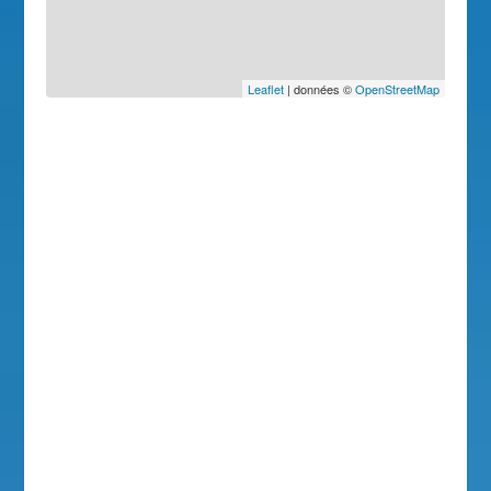
Leaflet
| données ©
OpenStreetMap