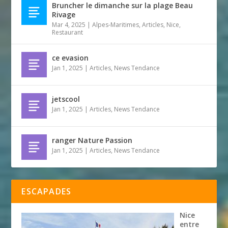
Bruncher le dimanche sur la plage Beau
Rivage
Mar 4, 2025
|
Alpes-Maritimes
,
Articles
,
Nice
,
Restaurant
ce evasion
Jan 1, 2025
|
Articles
,
News Tendance
jetscool
Jan 1, 2025
|
Articles
,
News Tendance
ranger Nature Passion
Jan 1, 2025
|
Articles
,
News Tendance
ESCAPADES
Nice
entre