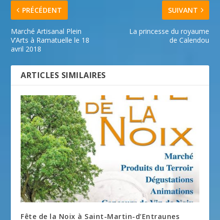
PRÉCÉDENT
SUIVANT
Marché Artisanal Plein
La princesse du royaume
V’Arts à Ramatuelle le 18
de Calendou
avril 2018
ARTICLES SIMILAIRES
Fête de la Noix à Saint-Martin-d’Entraunes