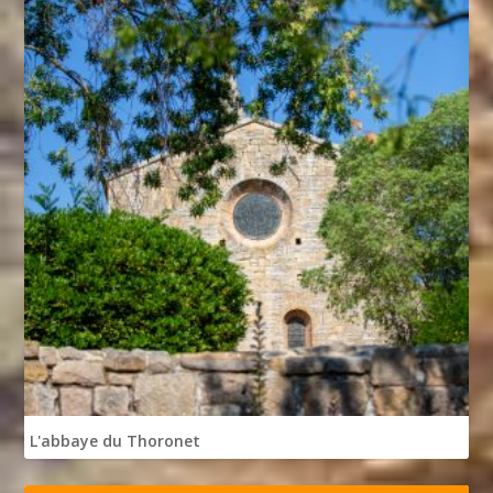
L'abbaye du Thoronet