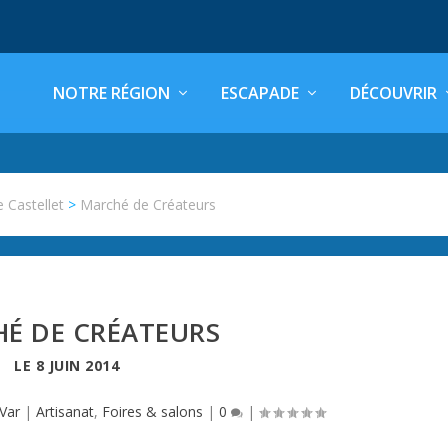
NOTRE RÉGION
ESCAPADE
DÉCOUVRIR
e Castellet
>
Marché de Créateurs
É DE CRÉATEURS
LE
8 JUIN 2014
Var
|
Artisanat
,
Foires & salons
|
0
|