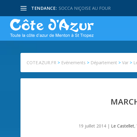
TENDANCE:
SOCCA NIÇOISE AU FOUR
COTE.AZUR.FR
>
Evénements
>
Département
>
Var
>
L
MARCH
19 juillet 2014
|
Le Castellet
,