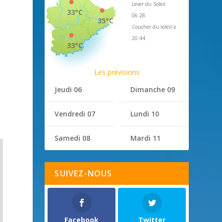
Lever du Soleil
33°C
06:28
35°C
Coucher du soleil à
20:44
33°C
Les prévisions
Jeudi 06
Dimanche 09
Vendredi 07
Lundi 10
Samedi 08
Mardi 11
SUIVEZ-NOUS
Facebook
Twitter