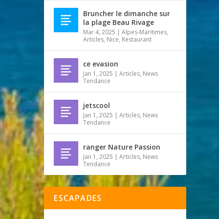
Bruncher le dimanche sur
la plage Beau Rivage
Mar 4, 2025
|
Alpes-Maritimes
,
Articles
,
Nice
,
Restaurant
ce evasion
Jan 1, 2025
|
Articles
,
News
Tendance
jetscool
Jan 1, 2025
|
Articles
,
News
Tendance
ranger Nature Passion
Jan 1, 2025
|
Articles
,
News
Tendance
ESCAPADES