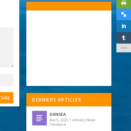
DERNIERS ARTICLES
DANSEA
Mai 5, 2025
|
Articles
,
News
Tendance