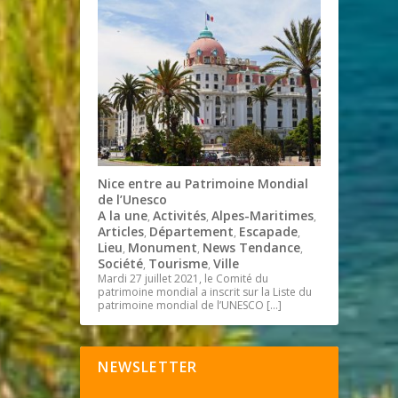
Nice entre au Patrimoine Mondial
de l’Unesco
A la une
Activités
Alpes-Maritimes
,
,
,
Articles
Département
Escapade
,
,
,
Lieu
Monument
News Tendance
,
,
,
Société
Tourisme
Ville
,
,
Mardi 27 juillet 2021, le Comité du
patrimoine mondial a inscrit sur la Liste du
patrimoine mondial de l’UNESCO
[…]
NEWSLETTER