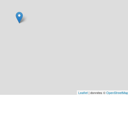
Leaflet
| données ©
OpenStreetMa