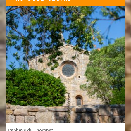
L'abbaye du Thoronet