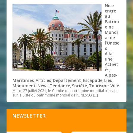
Nice
entre
au
Patrim
oine
Mondi
al de
l’Unesc
o
A la
une
,
Activit
és
,
Alpes-
Maritimes
Articles
Département
Escapade
Lieu
,
,
,
,
,
Monument
News Tendance
Société
Tourisme
Ville
,
,
,
,
Mardi 27 juillet 2021, le Comité du patrimoine mondial a inscrit
sur la Liste du patrimoine mondial de l’UNESCO
[…]
NEWSLETTER