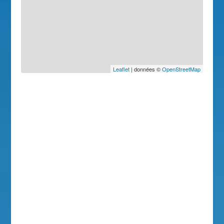
Leaflet
| données ©
OpenStreetMap