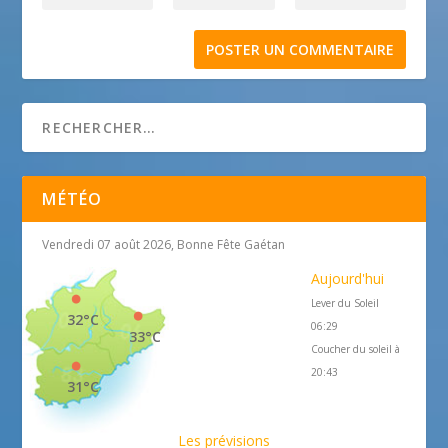
MÉTÉO
Vendredi 07 août 2026, Bonne Fête Gaétan
Aujourd'hui
Lever du Soleil
32°C
06:29
33°C
Coucher du soleil à
20:43
31°C
Les prévisions