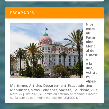
ESCAPADES
Nice
entre
au
Patrim
oine
Mondi
al de
l’Unesc
o
A la
une
,
Activit
és
,
Alpes-
Maritimes
Articles
Département
Escapade
Lieu
,
,
,
,
,
Monument
News Tendance
Société
Tourisme
Ville
,
,
,
,
Mardi 27 juillet 2021, le Comité du patrimoine mondial a inscrit
sur la Liste du patrimoine mondial de l’UNESCO
[…]