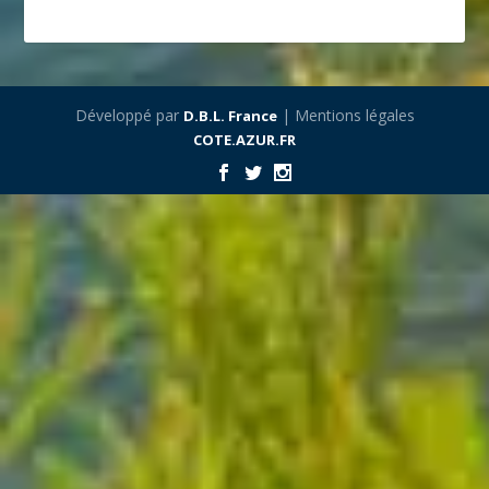
Développé par
| Mentions légales
D.B.L. France
COTE.AZUR.FR