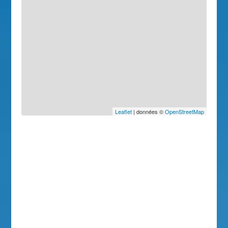
Leaflet
| données ©
OpenStreetMap