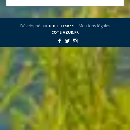
Développé par
| Mentions légales
D.B.L. France
COTE.AZUR.FR