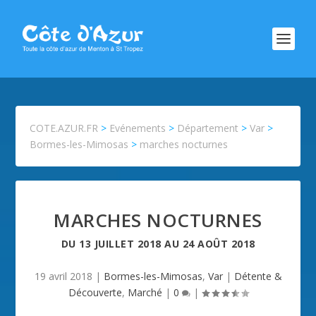
COTE.AZUR.FR
>
Evénements
>
Département
>
Var
>
Bormes-les-Mimosas
>
marches nocturnes
MARCHES NOCTURNES
DU
13 JUILLET 2018
AU
24 AOÛT 2018
19 avril 2018
|
Bormes-les-Mimosas
,
Var
|
Détente &
Découverte
,
Marché
|
0
|