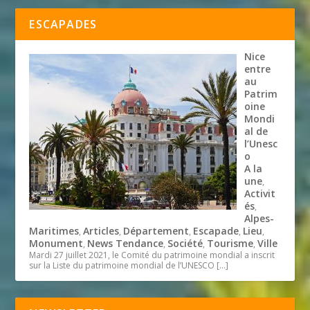
ESCAPADES
Nice
entre
au
Patrim
oine
Mondi
al de
l’Unesc
o
A la
une
,
Activit
és
,
Alpes-
Maritimes
Articles
Département
Escapade
Lieu
,
,
,
,
,
Monument
News Tendance
Société
Tourisme
Ville
,
,
,
,
Mardi 27 juillet 2021, le Comité du patrimoine mondial a inscrit
sur la Liste du patrimoine mondial de l’UNESCO
[…]