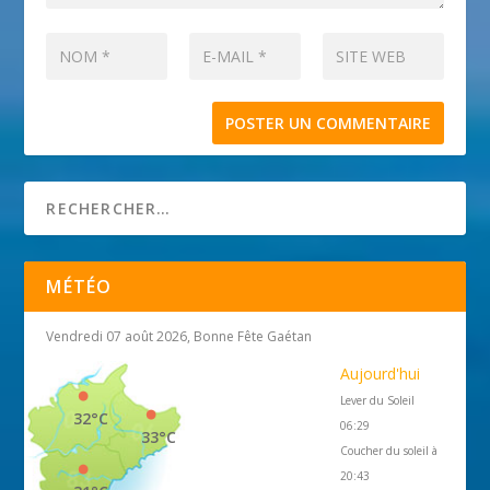
MÉTÉO
Vendredi 07 août 2026, Bonne Fête Gaétan
Aujourd'hui
Lever du Soleil
32°C
06:29
33°C
Coucher du soleil à
20:43