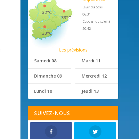
Lever du Soleil
32°C
06:31
33°C
Coucher du soleil à
20:42
30°C
Les prévisions
n
Samedi 08
Mardi 11
Dimanche 09
Mercredi 12
Lundi 10
Jeudi 13
SUIVEZ-NOUS