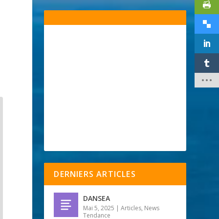
DERNIERS ARTICLES
DANSEA
Mai 5, 2025
|
Articles
,
News
Tendance