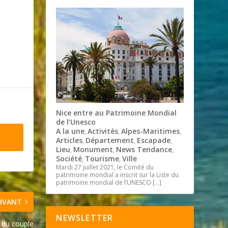
Nice entre au Patrimoine Mondial
de l’Unesco
A la une
Activités
Alpes-Maritimes
,
,
,
Articles
Département
Escapade
,
,
,
Lieu
Monument
News Tendance
,
,
,
Société
Tourisme
Ville
,
,
Mardi 27 juillet 2021, le Comité du
patrimoine mondial a inscrit sur la Liste du
patrimoine mondial de l’UNESCO
[…]
IVANT
NEWSLETTER
t du couple