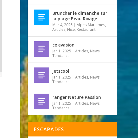
Bruncher le dimanche sur
la plage Beau Rivage
Mar 4, 2025
|
Alpes-Maritimes
,
Articles
,
Nice
,
Restaurant
ce evasion
Jan 1, 2025
|
Articles
,
News
Tendance
jetscool
p
Jan 1, 2025
|
Articles
,
News
Tendance
ranger Nature Passion
Jan 1, 2025
|
Articles
,
News
Tendance
ESCAPADES