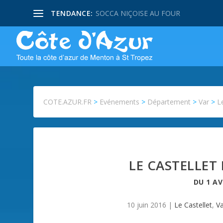
TENDANCE:
SOCCA NIÇOISE AU FOUR
COTE.AZUR.FR
>
Evénements
>
Département
>
Var
>
L
LE CASTELLET 
DU
1 AV
10 juin 2016
|
Le Castellet
,
V