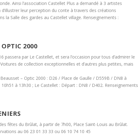
éconde. Ainsi l’association Castellet Plus a demandé à 3 artistes
a) d’illustrer leur perception du conte à travers des créations
s la Salle des gardes au Castellet village. Renseignements :
 OPTIC 2000
ssera par Le Castellet, et sera l’occasion pour tous d’admirer le
itures de collection exceptionnelles et d’autres plus petites, mais
 Beausset – Optic 2000 : D26 / Place de Gaulle / D559B / DN8 à
 de 10h51 à 13h30 ; Le Castellet : Départ : DN8 / D402. Renseignement
ENIERS
es fêtes du Brûlat, à partir de 7h00, Place Saint-Louis au Brûlat.
rvations au 06 23 01 33 33 ou 06 10 74 10 45