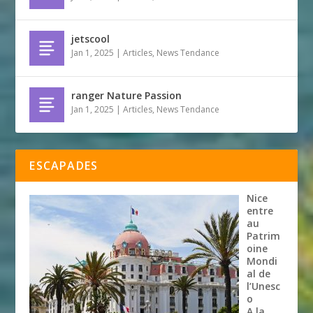
jetscool
Jan 1, 2025
|
Articles
,
News Tendance
ranger Nature Passion
Jan 1, 2025
|
Articles
,
News Tendance
ESCAPADES
Nice
entre
au
Patrim
oine
Mondi
al de
l’Unesc
o
A la