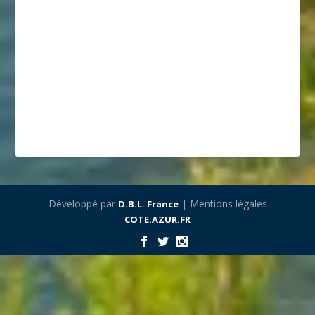
Développé par
| Mentions légales
D.B.L. France
COTE.AZUR.FR