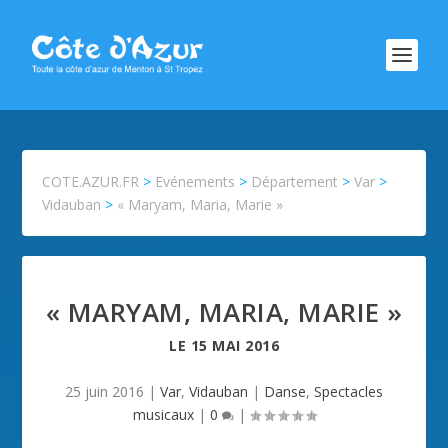
COTE.AZUR.FR
>
Evénements
>
Département
>
Var
>
Vidauban
>
« Maryam, Maria, Marie »
« MARYAM, MARIA, MARIE »
LE
15 MAI 2016
25 juin 2016
|
Var
,
Vidauban
|
Danse
,
Spectacles
musicaux
|
0
|