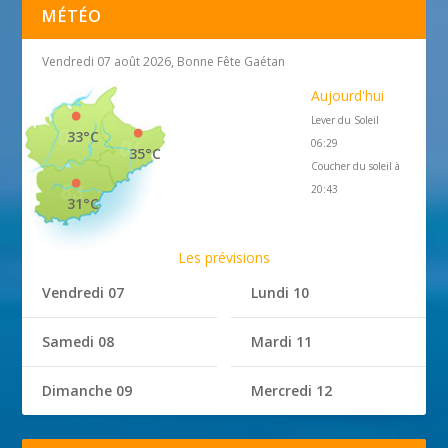
MÉTÉO
Vendredi 07 août 2026, Bonne Fête Gaétan
Aujourd'hui
Lever du Soleil
33°C
06:29
35°C
Coucher du soleil à
20:43
31°C
Les prévisions
Vendredi 07
Lundi 10
Samedi 08
Mardi 11
Dimanche 09
Mercredi 12