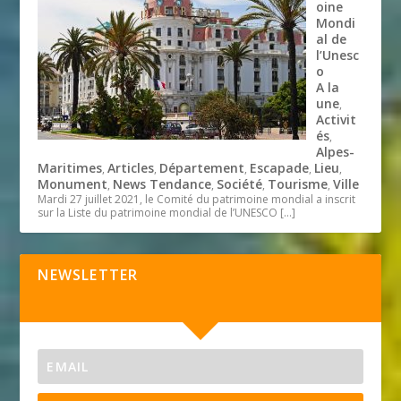
oine
Mondi
al de
l’Unesc
o
A la
une
,
Activit
és
,
Alpes-
Maritimes
Articles
Département
Escapade
Lieu
,
,
,
,
,
Monument
News Tendance
Société
Tourisme
Ville
,
,
,
,
Mardi 27 juillet 2021, le Comité du patrimoine mondial a inscrit
sur la Liste du patrimoine mondial de l’UNESCO
[…]
NEWSLETTER