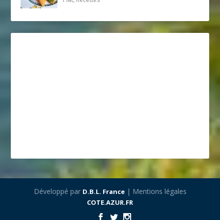
Développé par
| Mentions légales
D.B.L. France
COTE.AZUR.FR