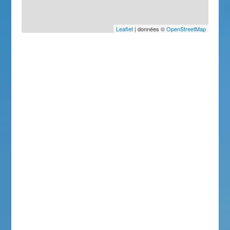
Leaflet
| données ©
OpenStreetMap