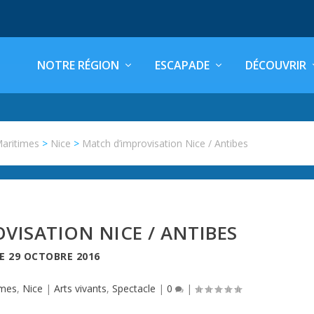
NOTRE RÉGION
ESCAPADE
DÉCOUVRIR
Maritimes
>
Nice
>
Match d’improvisation Nice / Antibes
VISATION NICE / ANTIBES
LE
29 OCTOBRE 2016
imes
,
Nice
|
Arts vivants
,
Spectacle
|
0
|