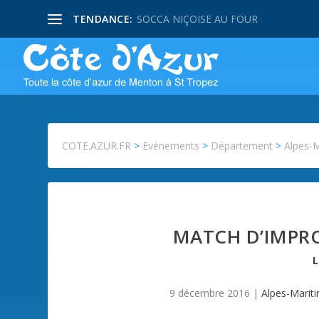
TENDANCE:
SOCCA NIÇOISE AU FOUR
COTE.AZUR.FR
>
Evénements
>
Département
>
Alpes-
MATCH D’IMPRO
9 décembre 2016
|
Alpes-Marit