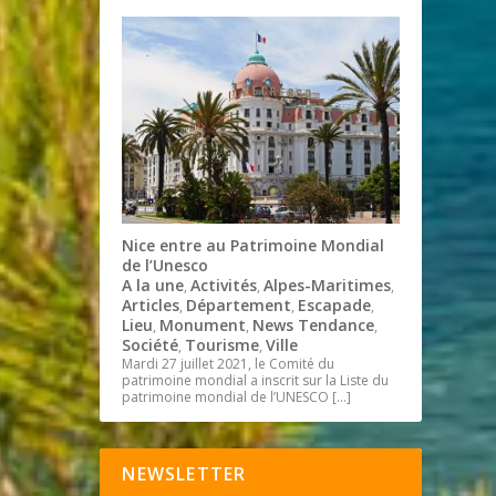
Nice entre au Patrimoine Mondial
de l’Unesco
A la une
Activités
Alpes-Maritimes
,
,
,
Articles
Département
Escapade
,
,
,
Lieu
Monument
News Tendance
,
,
,
Société
Tourisme
Ville
,
,
Mardi 27 juillet 2021, le Comité du
patrimoine mondial a inscrit sur la Liste du
patrimoine mondial de l’UNESCO
[…]
NEWSLETTER