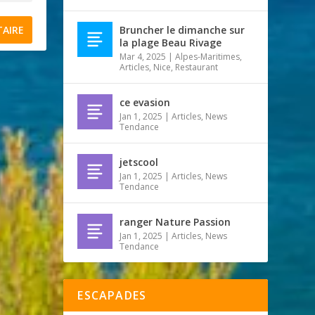
Bruncher le dimanche sur
la plage Beau Rivage
Mar 4, 2025
|
Alpes-Maritimes
,
Articles
,
Nice
,
Restaurant
ce evasion
Jan 1, 2025
|
Articles
,
News
Tendance
jetscool
Jan 1, 2025
|
Articles
,
News
Tendance
ranger Nature Passion
Jan 1, 2025
|
Articles
,
News
Tendance
ESCAPADES