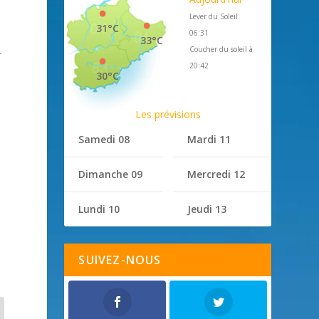
Lever du Soleil
31°C
06:31
33°C
Coucher du soleil à
r
20:42
30°C
Les prévisions
Samedi 08
Mardi 11
Dimanche 09
Mercredi 12
n
Lundi 10
Jeudi 13
SUIVEZ-NOUS