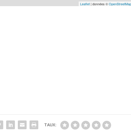
Leaflet
| données ©
OpenStreetMa
TAUX: