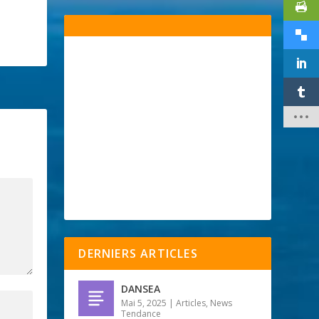
DERNIERS ARTICLES
DANSEA
Mai 5, 2025
|
Articles
,
News
Tendance