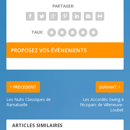
PARTAGER:
TAUX:
PROPOSEZ VOS ÉVÉNEMENTS
PRÉCÉDENT
SUIVANT
Les Nuits Classiques de
Les Accordés Swing à
Ramatuelle
l’écoparc de Villeneuve-
Loubet
ARTICLES SIMILAIRES