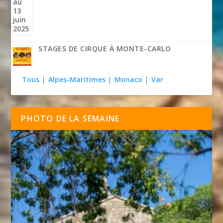
STAGES DE CIRQUE À MONTE-CARLO
Tous
|
Alpes-Maritimes
|
Monaco
|
Var
PHOTO DE LA SEMAINE