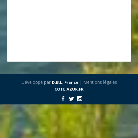
Développé par
| Mentions légales
D.B.L. France
COTE.AZUR.FR