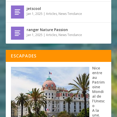
jetscool
Jan 1, 2025
|
Articles
,
News Tendance
ranger Nature Passion
Jan 1, 2025
|
Articles
,
News Tendance
ESCAPADES
Nice
entre
au
Patrim
oine
Mondi
al de
l’Unesc
o
A la
une
,