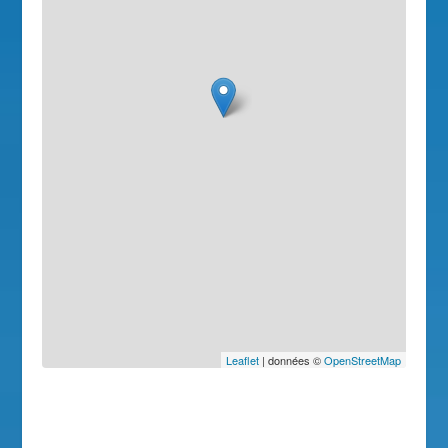
Leaflet
| données ©
OpenStreetMap