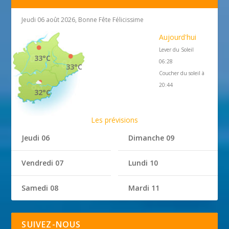
Jeudi 06 août 2026, Bonne Fête Félicissime
Aujourd'hui
Lever du Soleil
33°C
06:28
33°C
Coucher du soleil à
20:44
32°C
Les prévisions
Jeudi 06
Dimanche 09
Vendredi 07
Lundi 10
Samedi 08
Mardi 11
SUIVEZ-NOUS