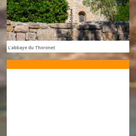
L'abbaye du Thoronet