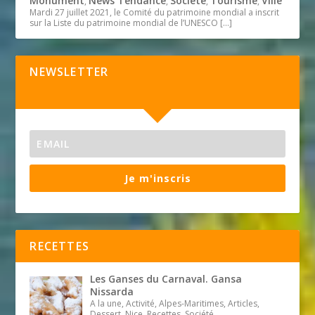
Monument
News Tendance
Société
Tourisme
Ville
,
,
,
,
Mardi 27 juillet 2021, le Comité du patrimoine mondial a inscrit
sur la Liste du patrimoine mondial de l’UNESCO
[…]
NEWSLETTER
Je m'inscris
RECETTES
Les Ganses du Carnaval. Gansa
Nissarda
A la une, Activité, Alpes-Maritimes, Articles,
Dessert, Nice, Recettes, Société