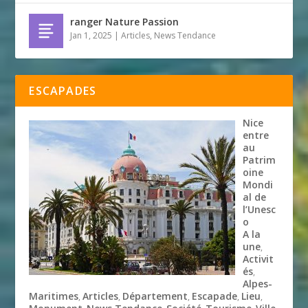
ranger Nature Passion
Jan 1, 2025
|
Articles
,
News Tendance
ESCAPADES
Nice
entre
au
Patrim
oine
Mondi
al de
l’Unesc
o
A la
une
,
Activit
és
,
Alpes-
Maritimes
Articles
Département
Escapade
Lieu
,
,
,
,
,