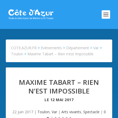
COTE.AZUR.FR
>
Evénements
>
Département
>
Var
>
Toulon
>
Maxime Tabart – Rien n’est Impossible
MAXIME TABART – RIEN
N’EST IMPOSSIBLE
LE
12 MAI 2017
22 juin 2017
|
Toulon
,
Var
|
Arts vivants
,
Spectacle
|
0
|