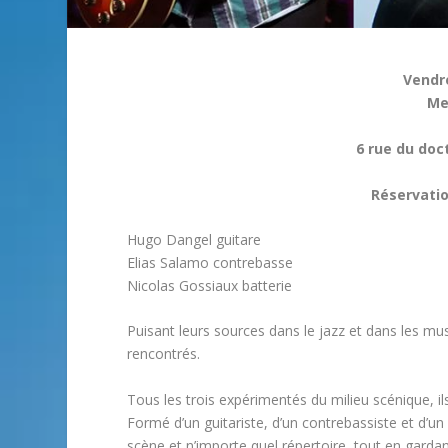
Vendre
Me
6 rue du doc
Réservatio
Hugo Dangel guitare
Elias Salamo contrebasse
Nicolas Gossiaux batterie
Puisant leurs sources dans le jazz et dans les mus
rencontrés.
Tous les trois expérimentés du milieu scénique, i
Formé d’un guitariste, d’un contrebassiste et d’un
scène et n’importe quel répertoire, tout en garda