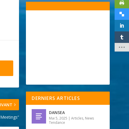
DERNIERS ARTICLES
IVANT
DANSEA
 “Meetings”
Mai 5, 2025
|
Articles
,
News
Tendance