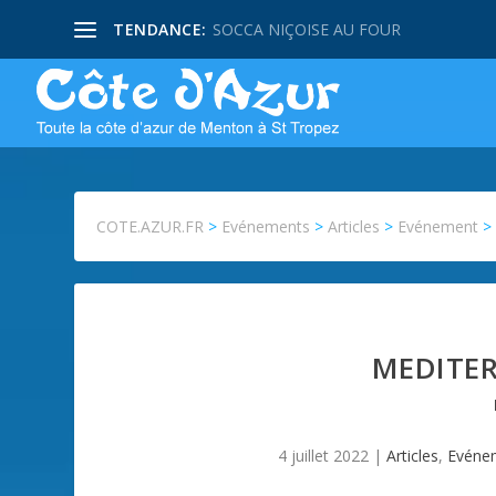
TENDANCE:
SOCCA NIÇOISE AU FOUR
COTE.AZUR.FR
>
Evénements
>
Articles
>
Evénement
MEDITER
4 juillet 2022
|
Articles
,
Evéne