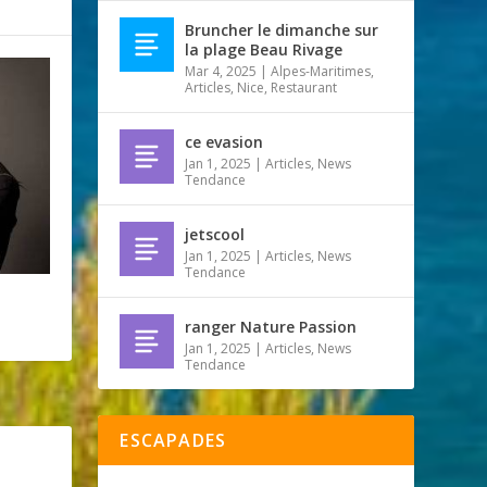
Bruncher le dimanche sur
la plage Beau Rivage
Mar 4, 2025
|
Alpes-Maritimes
,
Articles
,
Nice
,
Restaurant
ce evasion
Jan 1, 2025
|
Articles
,
News
Tendance
jetscool
Jan 1, 2025
|
Articles
,
News
Tendance
ranger Nature Passion
Jan 1, 2025
|
Articles
,
News
Tendance
ESCAPADES