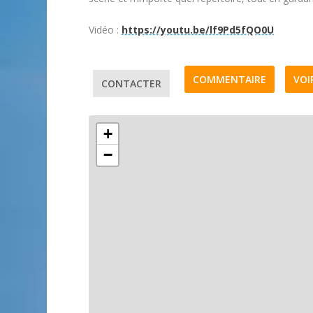
Vidéo :
https://youtu.be/lf9Pd5fQO0U
COMMENTAIRE
VOI
CONTACTER
+
−