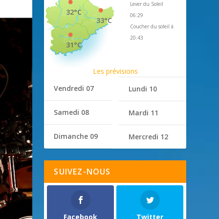
Lever du Soleil
32°C
06:29
33°C
Coucher du soleil à
20:43
31°C
Les prévisions
Vendredi 07
Lundi 10
Samedi 08
Mardi 11
Dimanche 09
Mercredi 12
SUIVEZ-NOUS
Facebook
Twitter