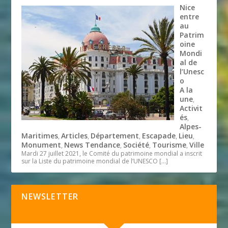
Nice
entre
au
Patrim
oine
Mondi
al de
l’Unesc
o
A la
une
,
Activit
és
,
Alpes-
Maritimes
Articles
Département
Escapade
Lieu
,
,
,
,
,
Monument
News Tendance
Société
Tourisme
Ville
,
,
,
,
Mardi 27 juillet 2021, le Comité du patrimoine mondial a inscrit
sur la Liste du patrimoine mondial de l’UNESCO
[…]
NEWSLETTER