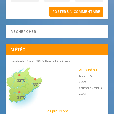
MÉTÉO
Vendredi 07 août 2026, Bonne Fête Gaétan
Aujourd'hui
Lever du Soleil
32°C
06:29
33°C
Coucher du soleil à
20:43
31°C
Les prévisions