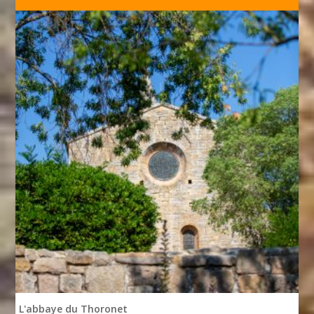
L'abbaye du Thoronet