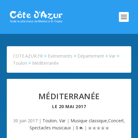
COTE.AZUR.FR
>
Evénements
>
Département
>
Var
>
Toulon
>
Méditerranée
MÉDITERRANÉE
LE
20 MAI 2017
30 juin 2017
|
Toulon
,
Var
|
Musique classique,Concert
,
Spectacles musicaux
|
0
|