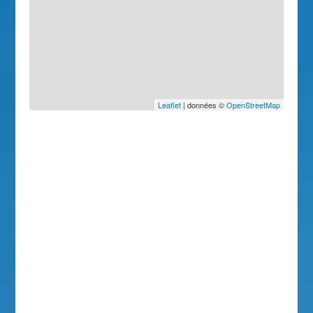
Leaflet
| données ©
OpenStreetMap