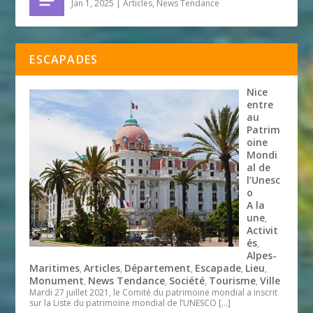
Jan 1, 2025
|
Articles
,
News Tendance
ESCAPADES
Nice
entre
au
Patrim
oine
Mondi
al de
l’Unesc
o
A la
une
,
Activit
és
,
Alpes-
Maritimes
Articles
Département
Escapade
Lieu
,
,
,
,
,
Monument
News Tendance
Société
Tourisme
Ville
,
,
,
,
Mardi 27 juillet 2021, le Comité du patrimoine mondial a inscrit
sur la Liste du patrimoine mondial de l’UNESCO
[…]