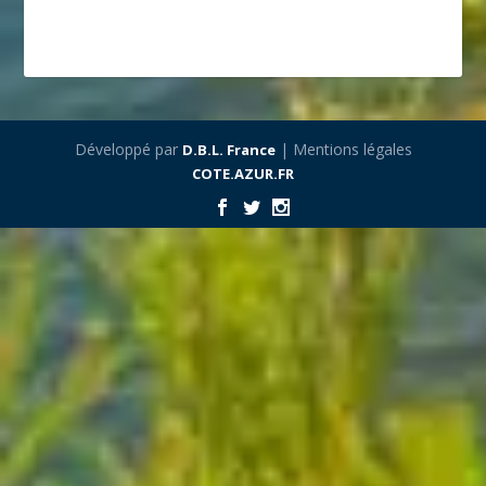
Développé par
| Mentions légales
D.B.L. France
COTE.AZUR.FR