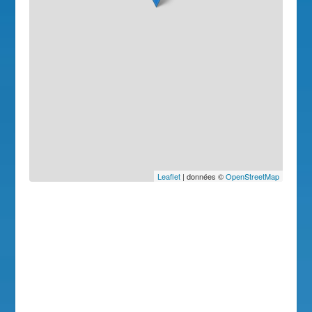
Leaflet
| données ©
OpenStreetMap