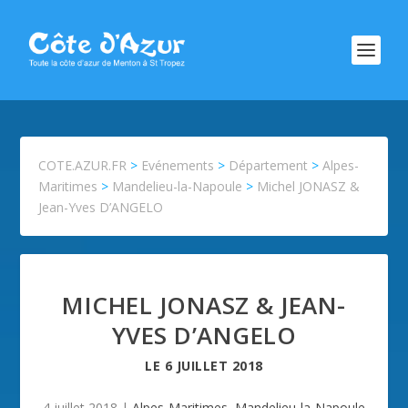
COTE.AZUR.FR
>
Evénements
>
Département
>
Alpes-
Maritimes
>
Mandelieu-la-Napoule
>
Michel JONASZ &
Jean-Yves D’ANGELO
MICHEL JONASZ & JEAN-
YVES D’ANGELO
LE
6 JUILLET 2018
4 juillet 2018
|
Alpes-Maritimes
,
Mandelieu-la-Napoule