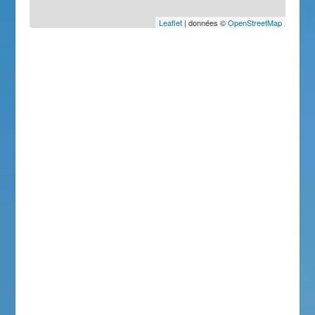
Leaflet
| données ©
OpenStreetMap