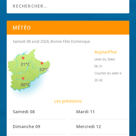
MÉTÉO
Samedi 08 août 2026, Bonne Fête Dominique
Aujourd'hui
Lever du Soleil
31°C
06:31
33°C
Coucher du soleil à
20:42
30°C
Les prévisions
Samedi 08
Mardi 11
Dimanche 09
Mercredi 12