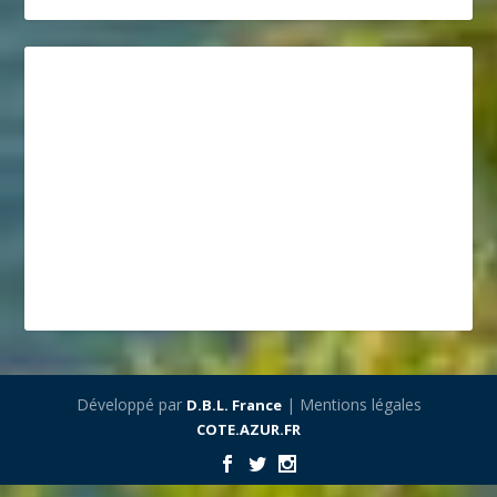
Développé par
| Mentions légales
D.B.L. France
COTE.AZUR.FR