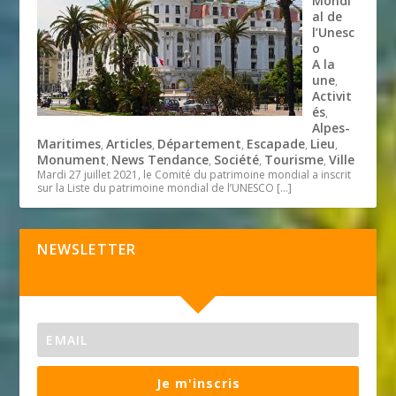
Mondi
al de
l’Unesc
o
A la
une
,
Activit
és
,
Alpes-
Maritimes
Articles
Département
Escapade
Lieu
,
,
,
,
,
Monument
News Tendance
Société
Tourisme
Ville
,
,
,
,
Mardi 27 juillet 2021, le Comité du patrimoine mondial a inscrit
sur la Liste du patrimoine mondial de l’UNESCO
[…]
NEWSLETTER
Je m'inscris