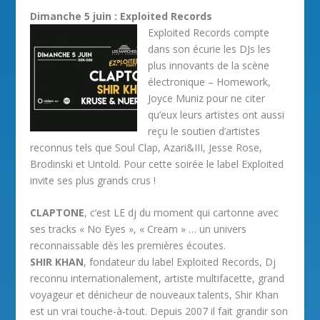
Dimanche 5 juin : Exploited Records
Exploited Records compte
dans son écurie les DJs les
plus innovants de la scène
électronique – Homework,
Joyce Muniz pour ne citer
qu’eux leurs artistes ont aussi
reçu le soutien d’artistes
reconnus tels que Soul Clap, Azari&III, Jesse Rose,
Brodinski et Untold. Pour cette soirée le label Exploited
invite ses plus grands crus !
CLAPTONE
, c’est LE dj du moment qui cartonne avec
ses tracks « No Eyes », « Cream » … un univers
reconnaissable dès les premières écoutes.
SHIR KHAN
, fondateur du label Exploited Records, Dj
reconnu internationalement, artiste multifacette, grand
voyageur et dénicheur de nouveaux talents, Shir Khan
est un vrai touche-à-tout. Depuis 2007 il fait grandir son