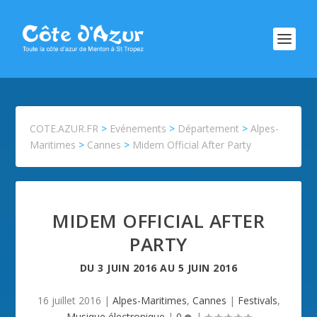
COTE.AZUR.FR
>
Evénements
>
Département
>
Alpes-
Maritimes
>
Cannes
>
Midem Official After Party
MIDEM OFFICIAL AFTER
PARTY
DU
3 JUIN 2016
AU
5 JUIN 2016
16 juillet 2016
|
Alpes-Maritimes
,
Cannes
|
Festivals
,
Musique électronique
|
0
|