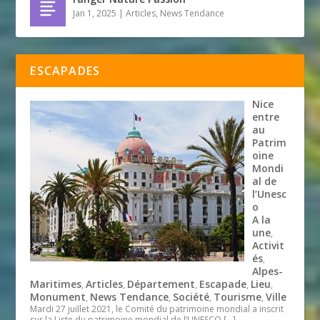
Jan 1, 2025
|
Articles
,
News Tendance
ESCAPADES
Nice
entre
au
Patrim
oine
Mondi
al de
l’Unesc
o
A la
une
,
Activit
és
,
Alpes-
Maritimes
Articles
Département
Escapade
Lieu
,
,
,
,
,
Monument
News Tendance
Société
Tourisme
Ville
,
,
,
,
Mardi 27 juillet 2021, le Comité du patrimoine mondial a inscrit
sur la Liste du patrimoine mondial de l’UNESCO
[…]