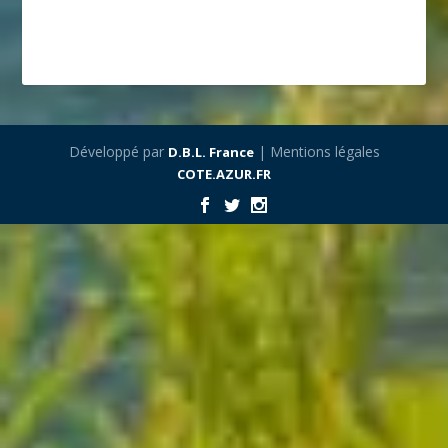
Développé par
| Mentions légales
D.B.L. France
COTE.AZUR.FR