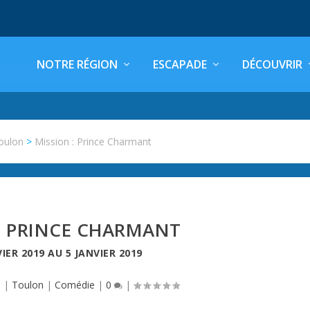
NOTRE RÉGION
ESCAPADE
DÉCOUVRIR
oulon
>
Mission : Prince Charmant
: PRINCE CHARMANT
VIER 2019
AU
5 JANVIER 2019
8
|
Toulon
|
Comédie
|
0
|