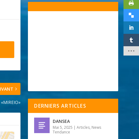
IVANT
 «MIREIO»
DERNIERS ARTICLES
DANSEA
Mai 5, 2025
|
Articles
,
News
Tendance