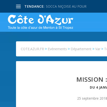
TENDANCE:
SOCCA NIÇOISE AU FOUR
COTE.AZUR.FR
>
Evénements
>
Département
>
Var
>
T
MISSION 
DU
4 JAN
25 septembre 201