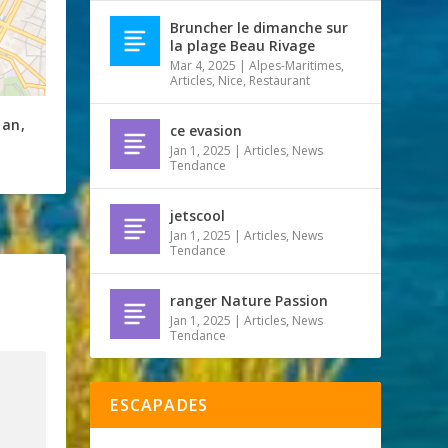
Bruncher le dimanche sur
la plage Beau Rivage
Mar 4, 2025
|
Alpes-Maritimes
,
Articles
,
Nice
,
Restaurant
an,
ce evasion
Jan 1, 2025
|
Articles
,
News
Tendance
jetscool
Jan 1, 2025
|
Articles
,
News
Tendance
ranger Nature Passion
Jan 1, 2025
|
Articles
,
News
Tendance
ESCAPADES