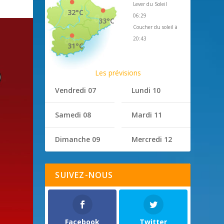
Lever du Soleil
32°C
06:29
33°C
Coucher du soleil à
20:43
31°C
Les prévisions
Vendredi 07
Lundi 10
Samedi 08
Mardi 11
Dimanche 09
Mercredi 12
SUIVEZ-NOUS
Facebook
Twitter