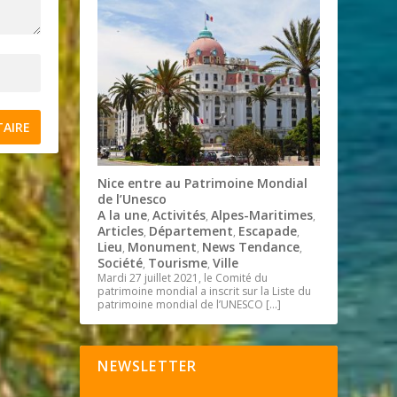
Nice entre au Patrimoine Mondial
de l’Unesco
A la une
Activités
Alpes-Maritimes
,
,
,
Articles
Département
Escapade
,
,
,
Lieu
Monument
News Tendance
,
,
,
Société
Tourisme
Ville
,
,
Mardi 27 juillet 2021, le Comité du
patrimoine mondial a inscrit sur la Liste du
patrimoine mondial de l’UNESCO
[…]
NEWSLETTER