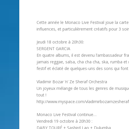
Cette année le Monaco Live Festival joue la carte 
influences, et particulièrement créatifs pour 3 so
Jeudi 18 octobre à 20h30:
SERGENT GARCIA
En quatre albums, il est devenu l’ambassadeur fra
jamais reggae, salsa, cha cha cha, ska, rumba et
festif et éclaté de quelques-uns des sons qui font
Vladimir Bozar ‘n’ Ze Sheraf Orchestra
Un joyeux mélange de tous les genres de musiques ac
tout !
http://www.myspace.com/vladimirbozarnzesheraf
Monaco Live Festival continue…
Vendredi 19 octobre à 20h30 :
DABY TOURÉ + Sashird Lao + Dulumba