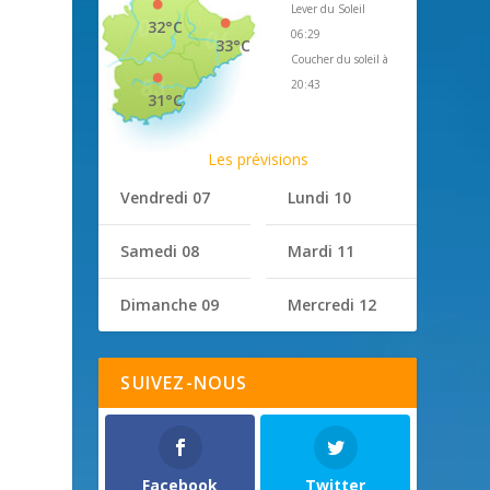
Lever du Soleil
32°C
06:29
33°C
Coucher du soleil à
20:43
31°C
Les prévisions
Vendredi 07
Lundi 10
Samedi 08
Mardi 11
Dimanche 09
Mercredi 12
SUIVEZ-NOUS
Facebook
Twitter