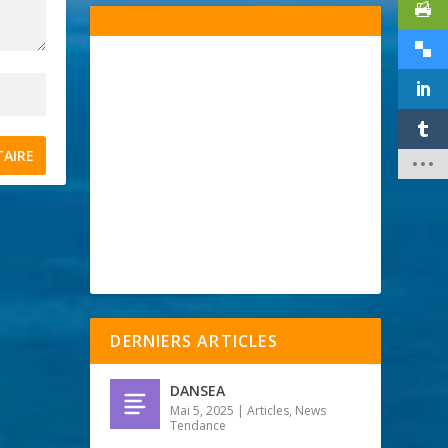
DERNIERS ARTICLES
DANSEA
Mai 5, 2025
|
Articles
,
News
Tendance