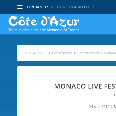
TENDANCE:
SOCCA NIÇOISE AU FOUR
COTE.AZUR.FR
>
Evénements
>
Département
>
Monac
MONACO LIVE FES
24 mai 2012
|
M