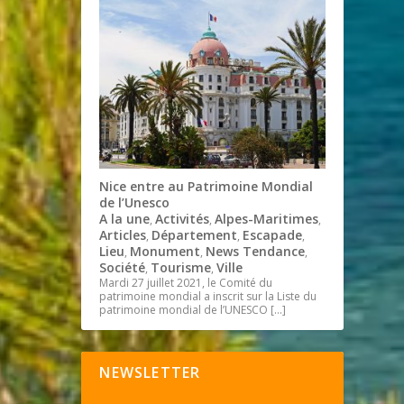
Nice entre au Patrimoine Mondial
de l’Unesco
A la une
Activités
Alpes-Maritimes
,
,
,
Articles
Département
Escapade
,
,
,
Lieu
Monument
News Tendance
,
,
,
Société
Tourisme
Ville
,
,
Mardi 27 juillet 2021, le Comité du
patrimoine mondial a inscrit sur la Liste du
patrimoine mondial de l’UNESCO
[…]
NEWSLETTER