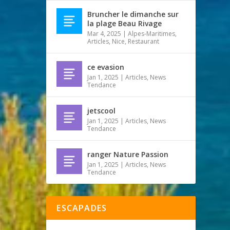
Bruncher le dimanche sur
la plage Beau Rivage
Mar 4, 2025
|
Alpes-Maritimes
,
Articles
,
Nice
,
Restaurant
ce evasion
Jan 1, 2025
|
Articles
,
News
Tendance
jetscool
Jan 1, 2025
|
Articles
,
News
Tendance
ranger Nature Passion
Jan 1, 2025
|
Articles
,
News
Tendance
ESCAPADES