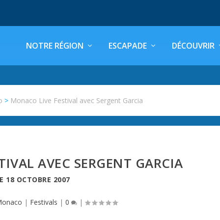
NOTRE RÉGION
ESCAPADE
DÉCOUVRIR
o
>
Monaco Live Festival avec Sergent Garcia
TIVAL AVEC SERGENT GARCIA
LE
18 OCTOBRE 2007
onaco
|
Festivals
|
0
|