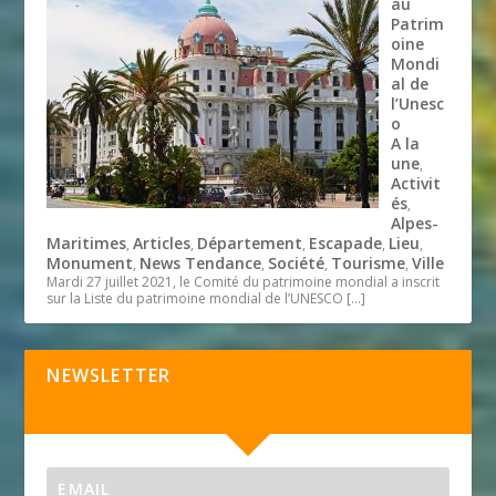
au
Patrim
oine
Mondi
al de
l’Unesc
o
A la
une
,
Activit
és
,
Alpes-
Maritimes
Articles
Département
Escapade
Lieu
,
,
,
,
,
Monument
News Tendance
Société
Tourisme
Ville
,
,
,
,
Mardi 27 juillet 2021, le Comité du patrimoine mondial a inscrit
sur la Liste du patrimoine mondial de l’UNESCO
[…]
NEWSLETTER