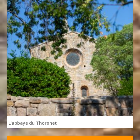
L'abbaye du Thoronet