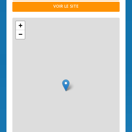
VOIR LE SITE
+
−