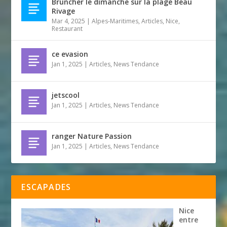
Bruncher le dimanche sur la plage Beau
Rivage
Mar 4, 2025
|
Alpes-Maritimes
,
Articles
,
Nice
,
Restaurant
ce evasion
Jan 1, 2025
|
Articles
,
News Tendance
jetscool
Jan 1, 2025
|
Articles
,
News Tendance
ranger Nature Passion
Jan 1, 2025
|
Articles
,
News Tendance
ESCAPADES
Nice
entre