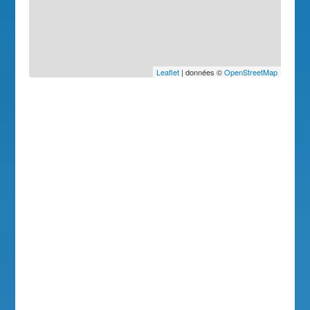
Leaflet
| données ©
OpenStreetMap