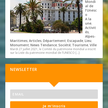
Mondi
al de
l’Unesc
o
A la
une
,
Activit
és
,
Alpes-
Maritimes
Articles
Département
Escapade
Lieu
,
,
,
,
,
Monument
News Tendance
Société
Tourisme
Ville
,
,
,
,
Mardi 27 juillet 2021, le Comité du patrimoine mondial a inscrit
sur la Liste du patrimoine mondial de l’UNESCO
[…]
NEWSLETTER
Je m'inscris