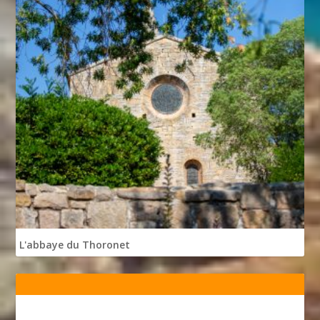
L'abbaye du Thoronet