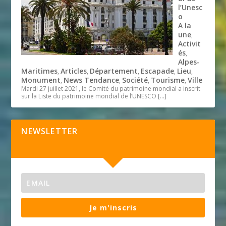
l’Unesc
o
A la
une
,
Activit
és
,
Alpes-
Maritimes
Articles
Département
Escapade
Lieu
,
,
,
,
,
Monument
News Tendance
Société
Tourisme
Ville
,
,
,
,
Mardi 27 juillet 2021, le Comité du patrimoine mondial a inscrit
sur la Liste du patrimoine mondial de l’UNESCO
[…]
NEWSLETTER
Je m'inscris