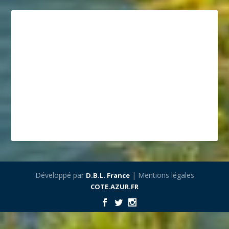
Développé par
| Mentions légales
D.B.L. France
COTE.AZUR.FR