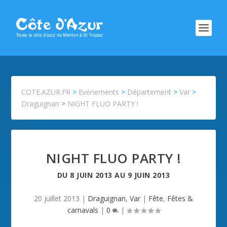
COTE.AZUR.FR
>
Evénements
>
Département
>
Var
>
Draguignan
>
NIGHT FLUO PARTY !
NIGHT FLUO PARTY !
DU
8 JUIN 2013
AU
9 JUIN 2013
20 juillet 2013
|
Draguignan
,
Var
|
Fête
,
Fêtes &
carnavals
|
0
|