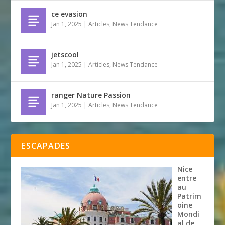
ce evasion
Jan 1, 2025
|
Articles
,
News Tendance
jetscool
Jan 1, 2025
|
Articles
,
News Tendance
ranger Nature Passion
Jan 1, 2025
|
Articles
,
News Tendance
ESCAPADES
Nice
entre
au
Patrim
oine
Mondi
al de