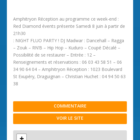
Amphitryon Réception au programme ce week-end :
Red Diamond évents présente Samedi 8 juin à partir de
21h30
: NIGHT FLUO PARTY ! DJ Madwar : Dancehall – Ragga
– Zouk – RN’B – Hip Hop – Kuduro – Coupé Décalé –
Possibilité de se restaurer – Entrée : 12 –
Renseignements et réservations : 06 03 43 58 51 – 06
34 90 64 04 – Amphitryon Réception : 1023 Boulevard
St Exupéry, Draguignan – Christian Huchet : 04 94 50 63
38
COMMENTAIRE
VOIR LE SITE
+