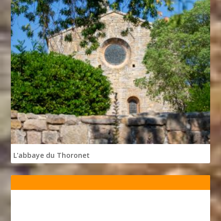
L'abbaye du Thoronet