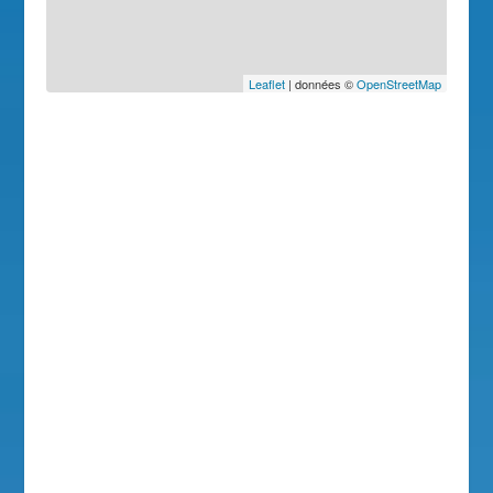
Leaflet
| données ©
OpenStreetMap