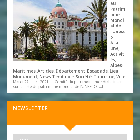
au
Patrim
oine
Mondi
al de
l’Unesc
o
A la
une
,
Activit
és
,
Alpes-
Maritimes
Articles
Département
Escapade
Lieu
,
,
,
,
,
Monument
News Tendance
Société
Tourisme
Ville
,
,
,
,
Mardi 27 juillet 2021, le Comité du patrimoine mondial a inscrit
sur la Liste du patrimoine mondial de l’UNESCO
[…]
NEWSLETTER