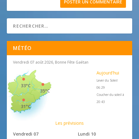
MÉTÉO
Vendredi 07 août 2026, Bonne Fête Gaétan
Aujourd'hui
Lever du Soleil
33°C
06:29
35°C
Coucher du soleil à
20:43
31°C
Les prévisions
Vendredi 07
Lundi 10