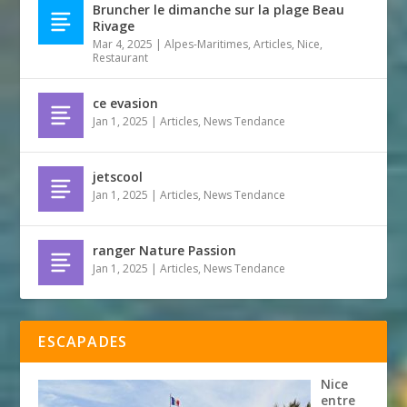
Bruncher le dimanche sur la plage Beau
Rivage
Mar 4, 2025
|
Alpes-Maritimes
,
Articles
,
Nice
,
Restaurant
ce evasion
Jan 1, 2025
|
Articles
,
News Tendance
jetscool
Jan 1, 2025
|
Articles
,
News Tendance
ranger Nature Passion
Jan 1, 2025
|
Articles
,
News Tendance
ESCAPADES
Nice
entre