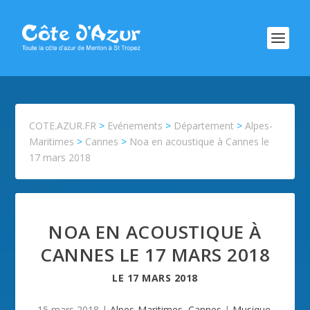
COTE.AZUR.FR
>
Evénements
>
Département
>
Alpes-
Maritimes
>
Cannes
>
Noa en acoustique à Cannes le
17 mars 2018
NOA EN ACOUSTIQUE À
CANNES LE 17 MARS 2018
LE
17 MARS 2018
15 mars 2018
|
Alpes-Maritimes
,
Cannes
|
Musique
,