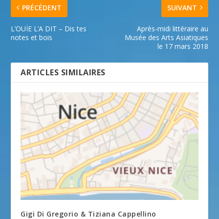
PRÉCÉDENT
SUIVANT
L’OUÏE L’A DIT – Dis tes
Après-midi littéraire au
notes et bois
Musée des Arts Asiatiques
le 17 mars 2018
ARTICLES SIMILAIRES
Gigi Di Gregorio & Tiziana Cappellino