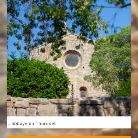
L'abbaye du Thoronet