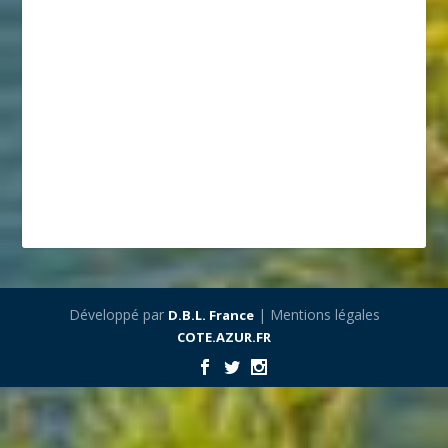
Développé par
| Mentions légales
D.B.L. France
COTE.AZUR.FR