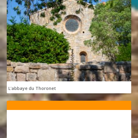
L'abbaye du Thoronet