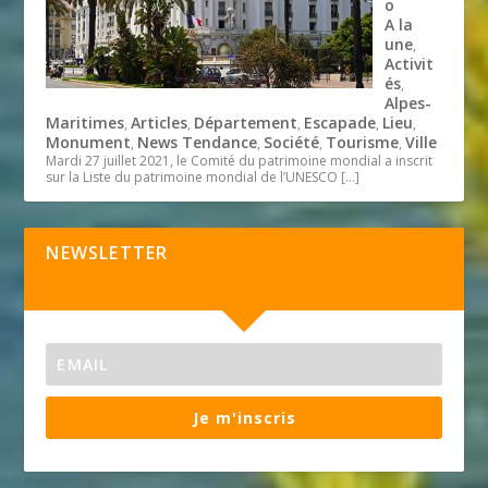
o
A la
une
,
Activit
és
,
Alpes-
Maritimes
Articles
Département
Escapade
Lieu
,
,
,
,
,
Monument
News Tendance
Société
Tourisme
Ville
,
,
,
,
Mardi 27 juillet 2021, le Comité du patrimoine mondial a inscrit
sur la Liste du patrimoine mondial de l’UNESCO
[…]
NEWSLETTER
Je m'inscris