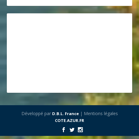
Développé par
| Mentions légales
D.B.L. France
COTE.AZUR.FR