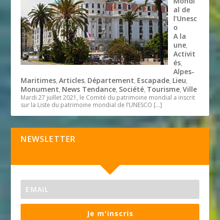
Mondi
al de
l’Unesc
o
A la
une
,
Activit
és
,
Alpes-
Maritimes
Articles
Département
Escapade
Lieu
,
,
,
,
,
Monument
News Tendance
Société
Tourisme
Ville
,
,
,
,
Mardi 27 juillet 2021, le Comité du patrimoine mondial a inscrit
sur la Liste du patrimoine mondial de l’UNESCO
[…]
NEWSLETTER
Je m'inscris