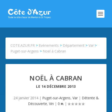
COTE.AZUR.FR
>
Evénements
>
Département
>
Var
>
Puget-sur-Argens
>
Noël à Cabran
NOËL À CABRAN
LE
14 DÉCEMBRE 2013
24 janvier 2014
|
Puget-sur-Argens
,
Var
|
Détente &
Découverte
,
Vin
|
0
|