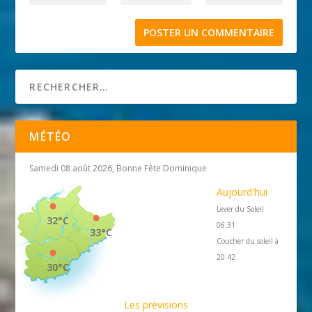
MÉTÉO
Samedi 08 août 2026, Bonne Fête Dominique
Aujourd'hui
Lever du Soleil
32°C
06:31
33°C
Coucher du soleil à
20:42
30°C
Les prévisions