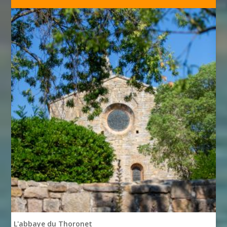
L'abbaye du Thoronet