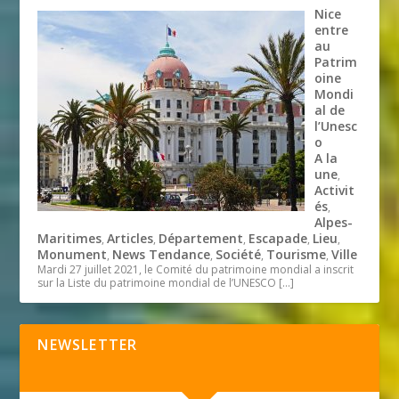
Nice
entre
au
Patrim
oine
Mondi
al de
l’Unesc
o
A la
une
,
Activit
és
,
Alpes-
Maritimes
Articles
Département
Escapade
Lieu
,
,
,
,
,
Monument
News Tendance
Société
Tourisme
Ville
,
,
,
,
Mardi 27 juillet 2021, le Comité du patrimoine mondial a inscrit
sur la Liste du patrimoine mondial de l’UNESCO
[…]
NEWSLETTER