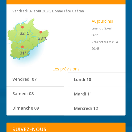
Vendredi 07 août 2026, Bonne Fête Gaétan
Aujourd'hui
Lever du Soleil
32°C
06:29
33°C
Coucher du soleil à
20:43
31°C
Les prévisions
Vendredi 07
Lundi 10
Samedi 08
Mardi 11
Dimanche 09
Mercredi 12
SUIVEZ-NOUS