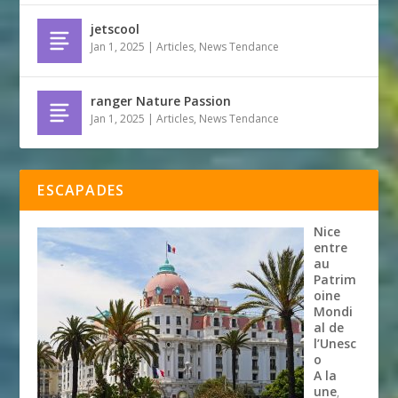
jetscool
Jan 1, 2025
|
Articles
,
News Tendance
ranger Nature Passion
Jan 1, 2025
|
Articles
,
News Tendance
ESCAPADES
Nice
entre
au
Patrim
oine
Mondi
al de
l’Unesc
o
A la
une
,