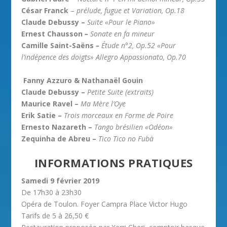
César Franck
–
prélude, fugue et Variation, Op.18
Claude Debussy –
Suite
«Pour le Piano»
Ernest Chausson
–
Sonate en fa mineur
Camille Saint-Saëns
–
Étude n°2, Op.52 «Pour
l’indépence des doigts» Allegro Appassionato, Op.70
Fanny Azzuro & Nathanaël Gouin
Claude Debussy –
Petite Suite (extraits)
Maurice Ravel –
Ma Mère l’Oye
Erik Satie –
Trois morceaux en Forme de Poire
Ernesto Nazareth –
Tango brésilien «Odéon»
Zequinha de Abreu –
Tico Tico no Fubà
INFORMATIONS PRATIQUES
Samedi 9 février 2019
De 17h30 à 23h30
Opéra de Toulon. Foyer Campra Place Victor Hugo
Tarifs de 5 à 26,50 €