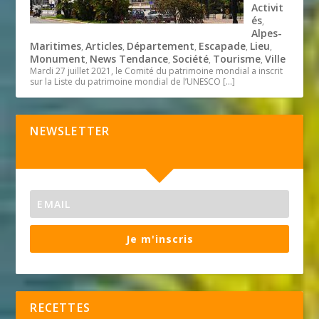
Activit
és
,
Alpes-
Maritimes
Articles
Département
Escapade
Lieu
,
,
,
,
,
Monument
News Tendance
Société
Tourisme
Ville
,
,
,
,
Mardi 27 juillet 2021, le Comité du patrimoine mondial a inscrit
sur la Liste du patrimoine mondial de l’UNESCO
[…]
NEWSLETTER
Je m'inscris
RECETTES