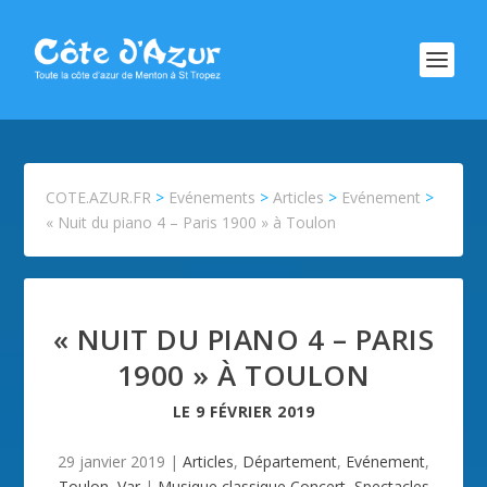
COTE.AZUR.FR
>
Evénements
>
Articles
>
Evénement
>
« Nuit du piano 4 – Paris 1900 » à Toulon
« NUIT DU PIANO 4 – PARIS
1900 » À TOULON
LE
9 FÉVRIER 2019
29 janvier 2019
|
Articles
,
Département
,
Evénement
,
Toulon
,
Var
|
Musique classique,Concert
,
Spectacles