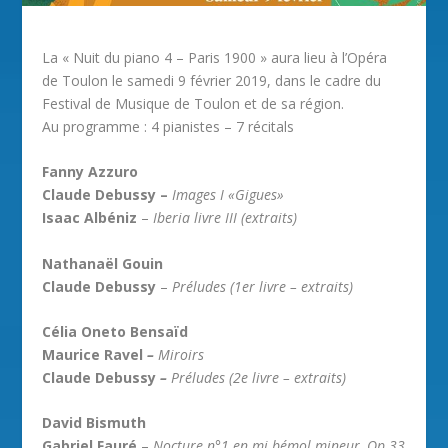
La « Nuit du piano 4 – Paris 1900 » aura lieu à l’Opéra
de Toulon le samedi 9 février 2019, dans le cadre du
Festival de Musique de Toulon et de sa région.
Au programme : 4 pianistes – 7 récitals
Fanny Azzuro
Claude Debussy –
Images I «Gigues»
Isaac Albéniz
–
Iberia livre III (extraits)
Nathanaël Gouin
Claude Debussy
–
Préludes (1
er
livre – extraits)
Célia Oneto Bensaïd
Maurice Ravel
–
Miroirs
Claude Debussy
–
Préludes (2
e
livre – extraits)
David Bismuth
Gabriel Fauré
–
Nocture n°1 en mi bémol mineur, Op.33