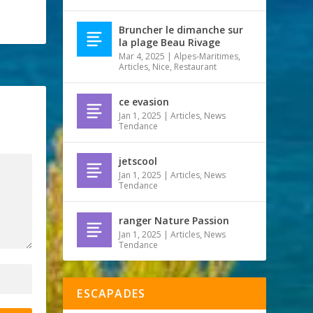
Bruncher le dimanche sur
la plage Beau Rivage
Mar 4, 2025
|
Alpes-Maritimes
,
Articles
,
Nice
,
Restaurant
ce evasion
Jan 1, 2025
|
Articles
,
News
Tendance
jetscool
Jan 1, 2025
|
Articles
,
News
Tendance
ranger Nature Passion
Jan 1, 2025
|
Articles
,
News
Tendance
ESCAPADES