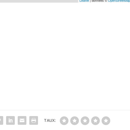
Leaflet
| données ©
OpenStreetMa
TAUX: