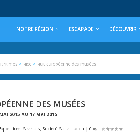
NOTRE RÉGION
ESCAPADE
DÉCOUVRIR
Maritimes
>
Nice
>
Nuit européenne des musées
OPÉENNE DES MUSÉES
 MAI 2015
AU
17 MAI 2015
Expositions & visites
,
Société & civilisation
|
0
|