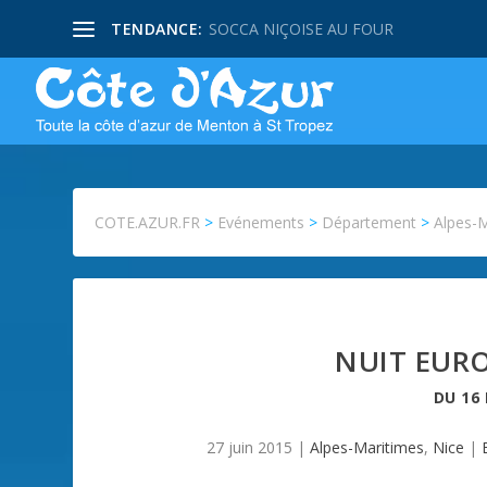
TENDANCE:
SOCCA NIÇOISE AU FOUR
COTE.AZUR.FR
>
Evénements
>
Département
>
Alpes-
NUIT EUR
DU
16
27 juin 2015
|
Alpes-Maritimes
,
Nice
|