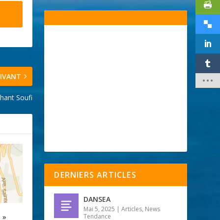
IVANT
hant Soufi
DERNIERS ARTICLES
DANSEA
Mai 5, 2025
|
Articles
,
News
 »
Tendance