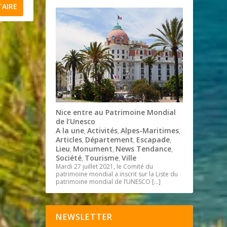
Nice entre au Patrimoine Mondial
de l’Unesco
A la une
Activités
Alpes-Maritimes
,
,
,
Articles
Département
Escapade
,
,
,
Lieu
Monument
News Tendance
,
,
,
Société
Tourisme
Ville
,
,
Mardi 27 juillet 2021, le Comité du
patrimoine mondial a inscrit sur la Liste du
patrimoine mondial de l’UNESCO
[…]
NEWSLETTER