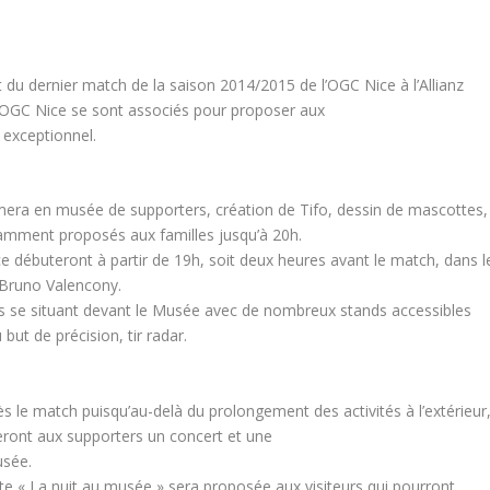
du dernier match de la saison 2014/2015 de l’OGC Nice à l’Allianz
 l’OGC Nice se sont associés pour proposer aux
 exceptionnel.
mera en musée de supporters, création de Tifo, dessin de mascottes,
tamment proposés aux familles jusqu’à 20h.
e débuteront à partir de 19h, soit deux heures avant le match, dans l
 Bruno Valencony.
ts se situant devant le Musée avec de nombreux stands accessibles
but de précision, tir radar.
ès le match puisqu’au-delà du prolongement des activités à l’extérieur
eront aux supporters un concert et une
usée.
isite « La nuit au musée » sera proposée aux visiteurs qui pourront