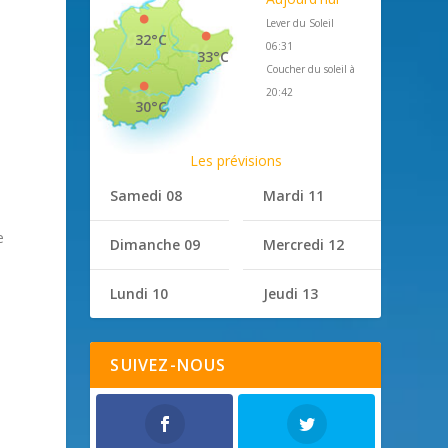
Lever du Soleil
32°C
06:31
33°C
Coucher du soleil à
20:42
30°C
Les prévisions
Samedi 08
Mardi 11
e
Dimanche 09
Mercredi 12
Lundi 10
Jeudi 13
SUIVEZ-NOUS
,