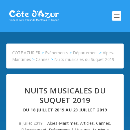
COTE.AZUR.FR
>
Evénements
>
Département
>
Alpes-
Maritimes
>
Cannes
>
Nuits musicales du Suquet 2019
NUITS MUSICALES DU
SUQUET 2019
DU
18 JUILLET 2019
AU
23 JUILLET 2019
8 juillet 2019
|
Alpes-Maritimes
,
Articles
,
Cannes
,
Département
,
Evénement
|
Musique
,
Musique