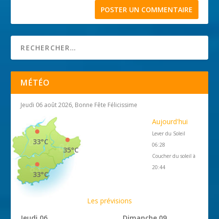
MÉTÉO
Jeudi 06 août 2026, Bonne Fête Félicissime
Aujourd'hui
Lever du Soleil
33°C
06:28
35°C
Coucher du soleil à
20:44
33°C
Les prévisions
Jeudi 06
Dimanche 09