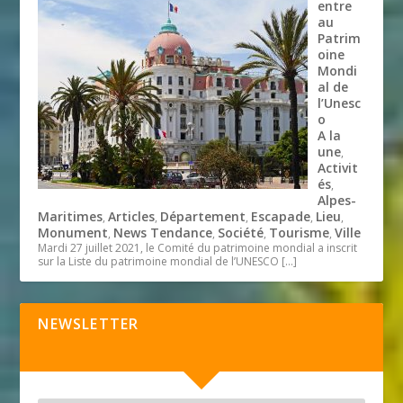
entre
au
Patrim
oine
Mondi
al de
l’Unesc
o
A la
une
,
Activit
és
,
Alpes-
Maritimes
Articles
Département
Escapade
Lieu
,
,
,
,
,
Monument
News Tendance
Société
Tourisme
Ville
,
,
,
,
Mardi 27 juillet 2021, le Comité du patrimoine mondial a inscrit
sur la Liste du patrimoine mondial de l’UNESCO
[…]
NEWSLETTER