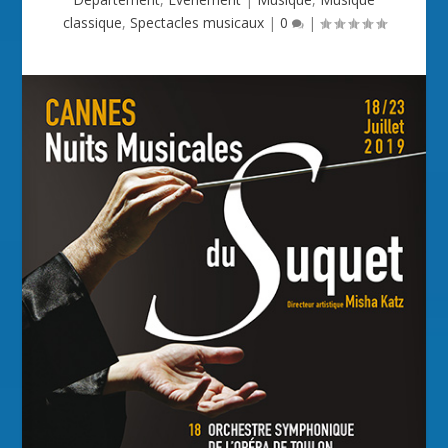
classique
,
Spectacles musicaux
|
0
|