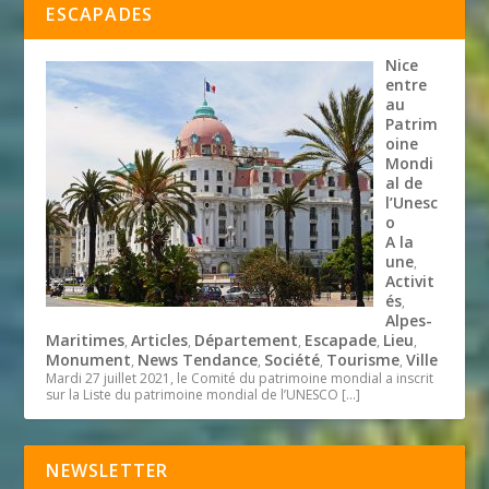
ESCAPADES
Nice
entre
au
Patrim
oine
Mondi
al de
l’Unesc
o
A la
une
,
Activit
és
,
Alpes-
Maritimes
Articles
Département
Escapade
Lieu
,
,
,
,
,
Monument
News Tendance
Société
Tourisme
Ville
,
,
,
,
Mardi 27 juillet 2021, le Comité du patrimoine mondial a inscrit
sur la Liste du patrimoine mondial de l’UNESCO
[…]
NEWSLETTER