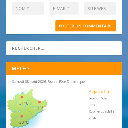
MÉTÉO
Samedi 08 août 2026, Bonne Fête Dominique
Aujourd'hui
Lever du Soleil
31°C
06:31
33°C
Coucher du soleil à
20:42
30°C