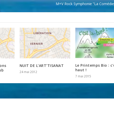
M+V Rock Symphonie “La Comédie
Le Printemps Bio : c’
ions
NUIT DE L’ART’TISANAT
haut !
ub
24 mai 2012
7 mai 2015