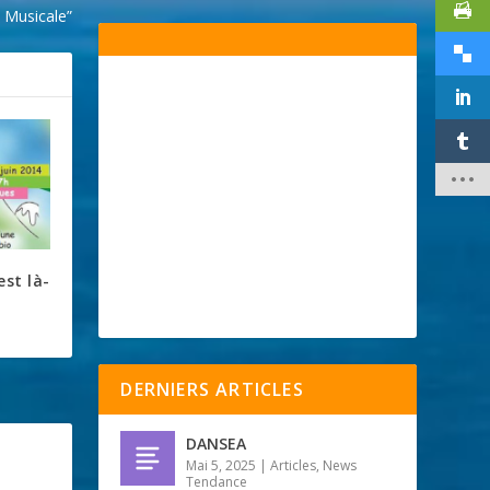
 Musicale”
est là-
DERNIERS ARTICLES
DANSEA
Mai 5, 2025
|
Articles
,
News
Tendance