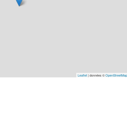
Leaflet
| données ©
OpenStreetMa