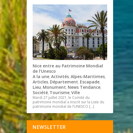
Nice entre au Patrimoine Mondial
de l’Unesco
A la une
Activités
Alpes-Maritimes
,
,
,
Articles
Département
Escapade
,
,
,
Lieu
Monument
News Tendance
,
,
,
Société
Tourisme
Ville
,
,
Mardi 27 juillet 2021, le Comité du
patrimoine mondial a inscrit sur la Liste du
patrimoine mondial de l’UNESCO
[…]
NEWSLETTER