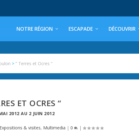
NOTRE RÉGION
ESCAPADE
DÉCOUVRIR
oulon
>
” Terres et Ocres “
RRES ET OCRES “
MAI 2012
AU
2 JUIN 2012
Expositions & visites
,
Multimedia
|
0
|