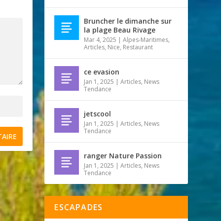
Bruncher le dimanche sur
la plage Beau Rivage
Mar 4, 2025
|
Alpes-Maritimes
,
Articles
,
Nice
,
Restaurant
ce evasion
Jan 1, 2025
|
Articles
,
News
Tendance
jetscool
Jan 1, 2025
|
Articles
,
News
Tendance
ranger Nature Passion
Jan 1, 2025
|
Articles
,
News
Tendance
ESCAPADES