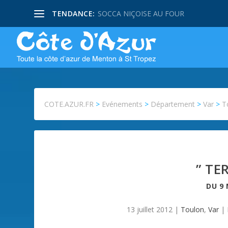
TENDANCE:
SOCCA NIÇOISE AU FOUR
COTE.AZUR.FR
>
Evénements
>
Département
>
Var
>
T
” TE
DU
9 
13 juillet 2012
|
Toulon
,
Var
|