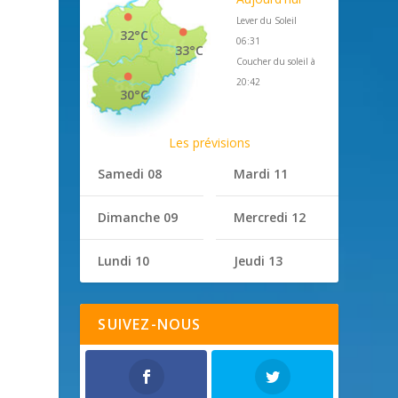
Lever du Soleil
32°C
06:31
33°C
Coucher du soleil à
20:42
30°C
Les prévisions
Samedi 08
Mardi 11
Dimanche 09
Mercredi 12
Lundi 10
Jeudi 13
SUIVEZ-NOUS