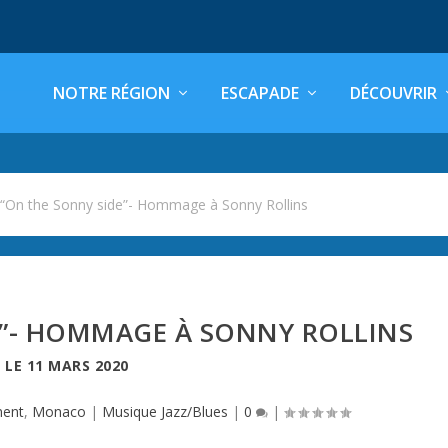
NOTRE RÉGION
ESCAPADE
DÉCOUVRIR
>
“On the Sonny side”- Hommage à Sonny Rollins
E”- HOMMAGE À SONNY ROLLINS
LE
11 MARS 2020
ent
,
Monaco
|
Musique Jazz/Blues
|
0
|