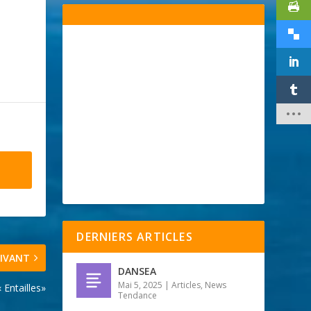
DERNIERS ARTICLES
IVANT
DANSEA
Mai 5, 2025
|
Articles
,
News
 Entailles»
Tendance