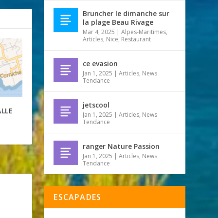
Bruncher le dimanche sur
la plage Beau Rivage
Mar 4, 2025
|
Alpes-Maritimes
,
Articles
,
Nice
,
Restaurant
ce evasion
Jan 1, 2025
|
Articles
,
News
Tendance
jetscool
ALLE
Jan 1, 2025
|
Articles
,
News
Tendance
ranger Nature Passion
Jan 1, 2025
|
Articles
,
News
Tendance
ESCAPADES