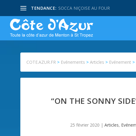
TENDANCE:
SOCCA NIÇOISE AU FOUR
COTE.AZUR.FR
>
Evénements
>
Articles
>
Evénement
“ON THE SONNY SID
25 février 2020
|
Articles
,
Evénem