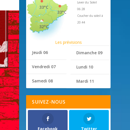
Lever du Soleil
33°C
06:28
33°C
Coucher du soleil à
20:44
32°C
Les prévisions
Jeudi 06
Dimanche 09
Vendredi 07
Lundi 10
Samedi 08
Mardi 11
SUIVEZ-NOUS
Facebook
Twitter